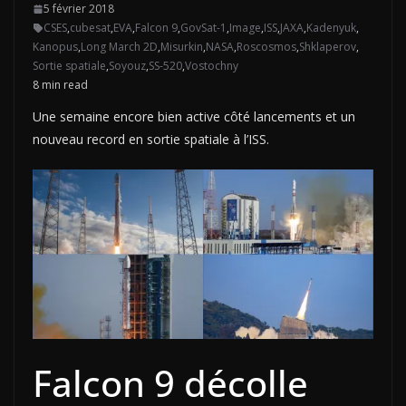
5 février 2018
CSES
,
cubesat
,
EVA
,
Falcon 9
,
GovSat-1
,
Image
,
ISS
,
JAXA
,
Kadenyuk
,
Kanopus
,
Long March 2D
,
Misurkin
,
NASA
,
Roscosmos
,
Shklaperov
,
Sortie spatiale
,
Soyouz
,
SS-520
,
Vostochny
8 min read
Une semaine encore bien active côté lancements et un
nouveau record en sortie spatiale à l’ISS.
Falcon 9 décolle