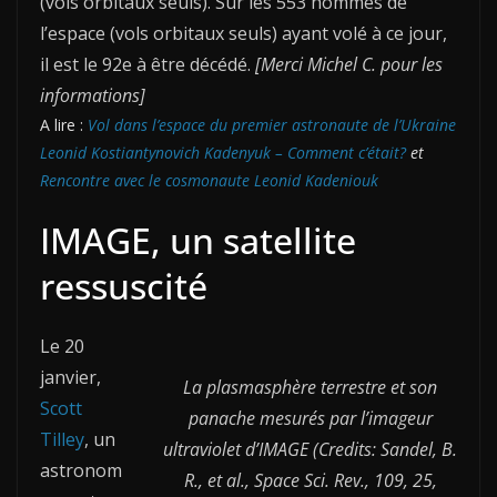
(vols orbitaux seuls). Sur les 553 hommes de
l’espace (vols orbitaux seuls) ayant volé à ce jour,
il est le 92e à être décédé.
[Merci Michel C. pour les
informations]
A lire :
Vol dans l’espace du premier astronaute de l’Ukraine
Leonid Kostiantynovich Kadenyuk – Comment c’était?
et
Rencontre avec le cosmonaute Leonid Kadeniouk
IMAGE, un satellite
ressuscité
Le 20
janvier,
La plasmasphère terrestre et son
Scott
panache mesurés par l’imageur
Tilley
, un
ultraviolet d’IMAGE (Credits: Sandel, B.
astronom
R., et al., Space Sci. Rev., 109, 25,