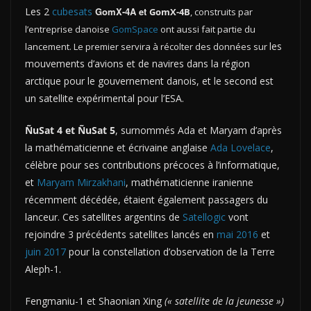
Les 2
cubesats
GomX-4A et
GomX-4B
, construits par
l’entreprise danoise
GomSpace
ont aussi fait partie du
les
lancement. Le premier servira à récolter des données sur
mouvements d’avions et de navires dans la région
arctique pour le gouvernement danois, et le second est
un satellite expérimental pour l’ESA.
ÑuSat 4 et ÑuSat 5
, surnommés Ada et Maryam d’après
la mathématicienne et écrivaine anglaise
Ada Lovelace
,
célèbre pour ses contributions précoces à l’informatique,
et
Maryam Mirzakhani
, mathématicienne iranienne
récemment décédée, étaient également passagers du
lanceur. Ces satellites argentins de
Satellogic
vont
rejoindre 3 précédents satellites lancés en
mai 2016
et
juin 2017
pour la constellation d’observation de la Terre
Aleph-1.
Fengmaniu-1 et Shaonian Xing
(« satellite de la jeunesse »)