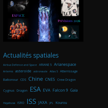
Actualités spatiales
Arianespace
ARIANE 5
Airbus Defence and Space
asteroïde
Atterrissage
astronaute
Atlas 5
Artemis
Chine
CNES
Baikonour
CDS
Crew Dragon
ESA
EVA
Falcon 9
Gaia
Cygnus
Dragon
ISS
JAXA
Kourou
ISRO
Hayabusa
JPL