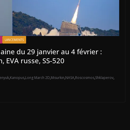
LANCEMENTS
aine du 29 janvier au 4 février :
h, EVA russe, SS-520
enyuk
,
Kanopus
,
Long March 2D
,
Misurkin
,
NASA
,
Roscosmos
,
Shklaperov
,