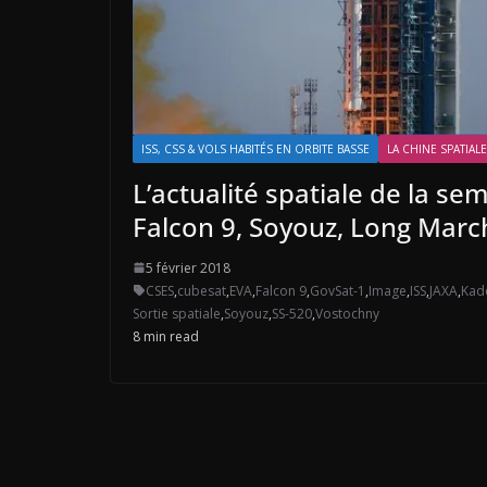
ISS, CSS & VOLS HABITÉS EN ORBITE BASSE
LA CHINE SPATIALE
L’actualité spatiale de la sem
Falcon 9, Soyouz, Long Marc
5 février 2018
CSES
,
cubesat
,
EVA
,
Falcon 9
,
GovSat-1
,
Image
,
ISS
,
JAXA
,
Kad
Sortie spatiale
,
Soyouz
,
SS-520
,
Vostochny
8 min read