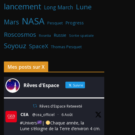
lancement
Lune
Long March
NASA
Mars
Progress
Pesquet
Roscosmos
Russie
Rosetta
Sortie spatiale
Soyouz
SpaceX
Thomas Pesquet
Mes posts sur X
Rêves d'Espace
Suivre
Rêves d'Espace Retweeté
CEA
@cea_officiel
·
6 Août
#Univers
|
Chaque année, la
Lune s’éloigne de la Terre d’environ 4 cm.