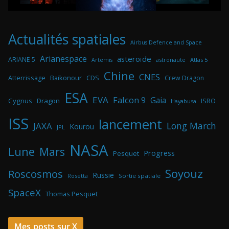
Actualités spatiales
Airbus Defence and Space
Arianespace
asteroïde
ARIANE 5
astronaute
Atlas 5
Artemis
Chine
CNES
Atterrissage
Baikonour
CDS
Crew Dragon
ESA
EVA
Falcon 9
Gaia
Cygnus
Dragon
ISRO
Hayabusa
ISS
lancement
Long March
JAXA
Kourou
JPL
NASA
Lune
Mars
Progress
Pesquet
Soyouz
Roscosmos
Russie
Rosetta
Sortie spatiale
SpaceX
Thomas Pesquet
Mes posts sur X