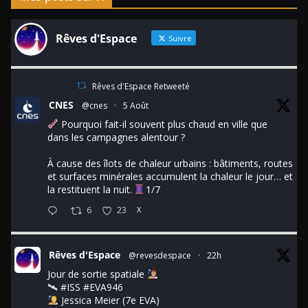
Rêves d'Espace
Suivre
Rêves d'Espace Retweeté
CNES
@cnes
·
5 Août
Pourquoi fait-il souvent plus chaud en ville que
dans les campagnes alentour ?
À cause des îlots de chaleur urbains : bâtiments, routes
et surfaces minérales accumulent la chaleur le jour… et
la restituent la nuit.
1/7
6
23
X
Rêves d'Espace
@revesdespace
·
22h
Jour de sortie spatiale
🛰
#ISS
#EVA946
Jessica Meier (7e EVA)