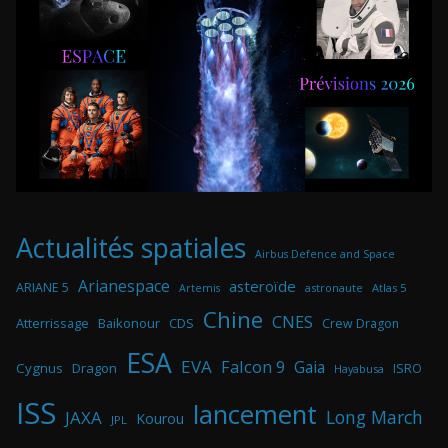
Actualités spatiales
Airbus Defence and Space
Arianespace
asteroïde
ARIANE 5
astronaute
Atlas 5
Artemis
Chine
CNES
Atterrissage
Baikonour
CDS
Crew Dragon
ESA
EVA
Falcon 9
Gaia
Cygnus
Dragon
ISRO
Hayabusa
ISS
lancement
Long March
JAXA
Kourou
JPL