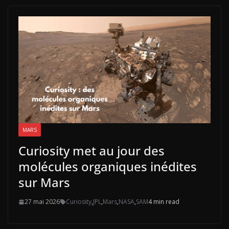
MARS
Curiosity met au jour des
molécules organiques inédites
sur Mars
27 mai 2026
Curiosity
,
JPL
,
Mars
,
NASA
,
SAM
4 min read