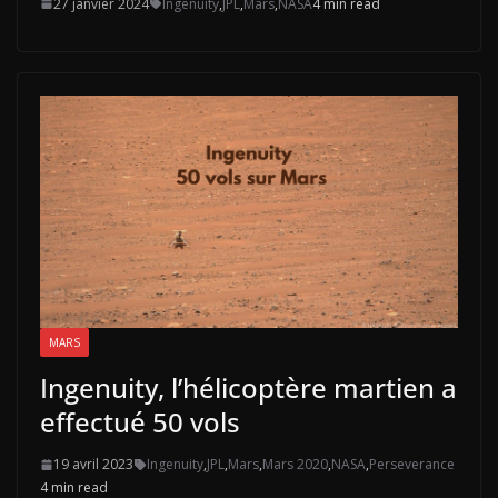
27 janvier 2024
Ingenuity
,
JPL
,
Mars
,
NASA
4 min read
MARS
Ingenuity, l’hélicoptère martien a
effectué 50 vols
19 avril 2023
Ingenuity
,
JPL
,
Mars
,
Mars 2020
,
NASA
,
Perseverance
4 min read