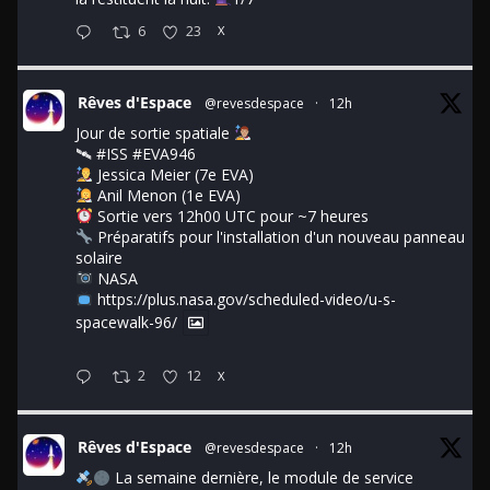
6
23
X
Rêves d'Espace
@revesdespace
·
12h
Jour de sortie spatiale
🛰
#ISS
#EVA946
Jessica Meier (7e EVA)
Anil Menon (1e EVA)
Sortie vers 12h00 UTC pour ~7 heures
Préparatifs pour l'installation d'un nouveau panneau
solaire
NASA
https://plus.nasa.gov/scheduled-video/u-s-
spacewalk-96/
2
12
X
Rêves d'Espace
@revesdespace
·
12h
La semaine dernière, le module de service