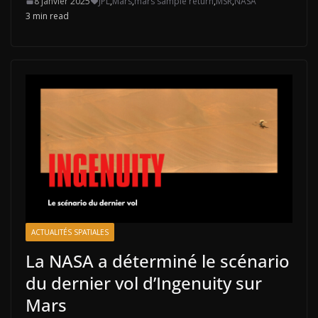
8 janvier 2025
JPL
,
Mars
,
mars sample return
,
MSR
,
NASA
3 min read
ACTUALITÉS SPATIALES
La NASA a déterminé le scénario
du dernier vol d’Ingenuity sur
Mars