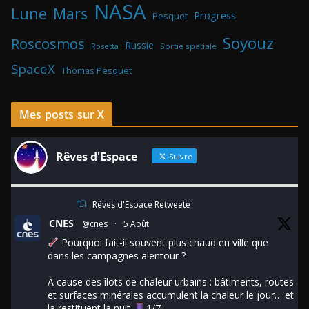
NASA
Lune
Mars
Progress
Pesquet
Soyouz
Roscosmos
Russie
Rosetta
Sortie spatiale
SpaceX
Thomas Pesquet
Mes posts sur X
Rêves d'Espace
Suivre
Rêves d'Espace Retweeté
CNES
@cnes
·
5 Août
Pourquoi fait-il souvent plus chaud en ville que
dans les campagnes alentour ?
À cause des îlots de chaleur urbains : bâtiments, routes
et surfaces minérales accumulent la chaleur le jour… et
la restituent la nuit.
1/7