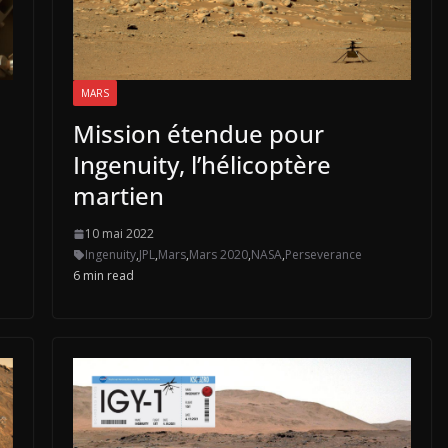
MARS
Mission étendue pour
Ingenuity, l’hélicoptère
martien
10 mai 2022
Ingenuity
,
JPL
,
Mars
,
Mars 2020
,
NASA
,
Perseverance
6 min read