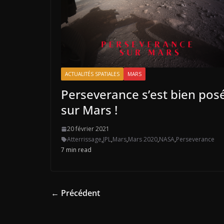
ACTUALITÉS SPATIALES
MARS
Perseverance s’est bien pos
sur Mars !
20 février 2021
Atterrissage
,
JPL
,
Mars
,
Mars 2020
,
NASA
,
Perseverance
7 min read
← Précédent