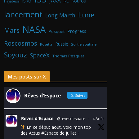
JAXA
Kourou
ISRO
Hayabusa
JPL
lancement
Lune
Long March
NASA
Mars
Progress
Pesquet
Roscosmos
Russie
Rosetta
Sortie spatiale
Soyouz
SpaceX
Thomas Pesquet
Mes posts sur X
Rêves d'Espace
Suivre
Rêves d'Espace
@revesdespace
·
4 Août
En ce début août, voici mon top
des Actus
#Espace
de juillet :