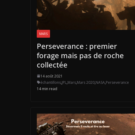
MARS
Perseverance : premier
forage mais pas de roche
collectée
14 août 2021
échantillons
,
JPL
,
Mars
,
Mars 2020
,
NASA
,
Perseverance
14 min read