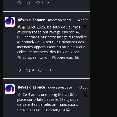
5
X
Rêves d'Espace
@revesdespace
·
4 Août
Juillet 2026, les feux de Saumos
et Biscarrosse ont ravagé environ 42
000 hectares. Sur cette image du satellite
#Sentinel
-2 du 2 août, les cicatrices des
incendies apparaissent en brun ainsi que
celles, estompées, des feux de 2022.
European Union,
#Copernicus
4
6
X
Rêves d'Espace
@revesdespace
·
4 Août
Ce 4 août, une Long March-8A a
placé sur orbite basse le 23e groupe
de satellites de télécommunications
SatNet LEO ou GuoWang
4