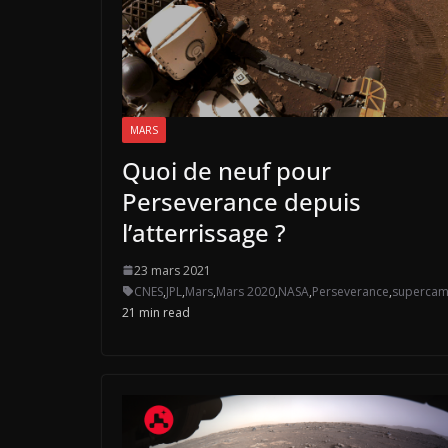
MARS
Quoi de neuf pour
Perseverance depuis
l’atterrissage ?
23 mars 2021
CNES
,
JPL
,
Mars
,
Mars 2020
,
NASA
,
Perseverance
,
superca
21 min read