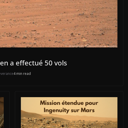
ien a effectué 50 vols
everance
4 min read