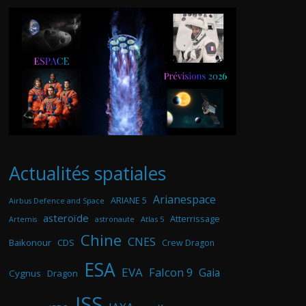
Actualités spatiales
Arianespace
ARIANE 5
Airbus Defence and Space
asteroïde
Atterrissage
astronaute
Atlas 5
Artemis
Chine
CNES
Baikonour
CDS
Crew Dragon
ESA
EVA
Falcon 9
Gaia
Cygnus
Dragon
ISS