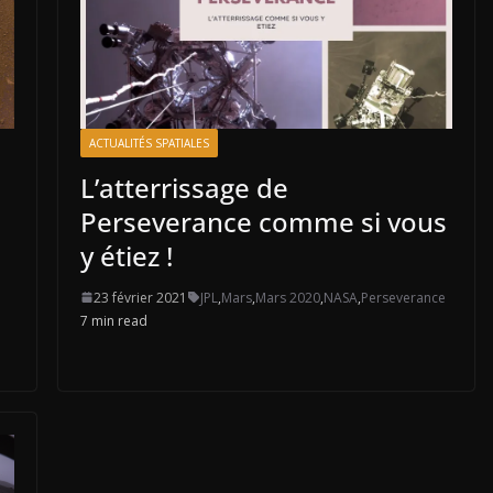
ACTUALITÉS SPATIALES
L’atterrissage de
Perseverance comme si vous
y étiez !
23 février 2021
JPL
,
Mars
,
Mars 2020
,
NASA
,
Perseverance
m
7 min read