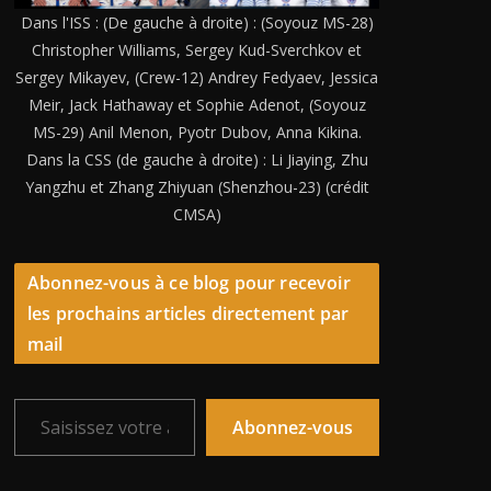
Dans l'ISS : (De gauche à droite) : (Soyouz MS-28)
Christopher Williams, Sergey Kud-Sverchkov et
Sergey Mikayev, (Crew-12) Andrey Fedyaev, Jessica
Meir, Jack Hathaway et Sophie Adenot, (Soyouz
MS-29) Anil Menon, Pyotr Dubov, Anna Kikina.
Dans la CSS (de gauche à droite) : Li Jiaying, Zhu
Yangzhu et Zhang Zhiyuan (Shenzhou-23) (crédit
CMSA)
Abonnez-vous à ce blog pour recevoir
les prochains articles directement par
mail
Saisissez votre adresse e-mail…
Abonnez-vous