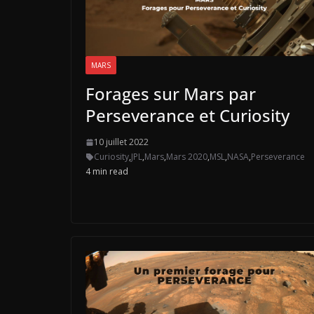
MARS
Forages sur Mars par
Perseverance et Curiosity
10 juillet 2022
Curiosity
,
JPL
,
Mars
,
Mars 2020
,
MSL
,
NASA
,
Perseverance
4 min read