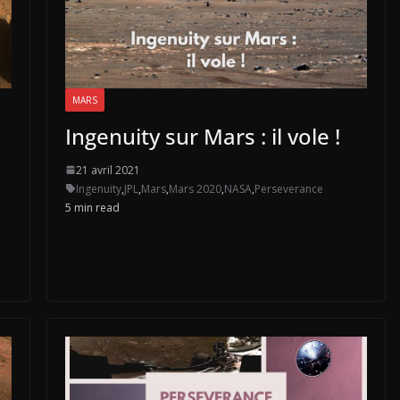
MARS
Ingenuity sur Mars : il vole !
21 avril 2021
Ingenuity
,
JPL
,
Mars
,
Mars 2020
,
NASA
,
Perseverance
5 min read