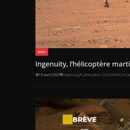
MARS
Ingenuity, l’hélicoptère mart
19 avril 2023
Ingenuity
,
JPL
,
Mars
,
Mars 2020
,
NASA
,
Pers