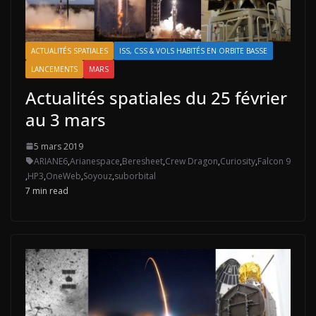
ACTUALITÉS SPATIALES
ISS, CSS & VOLS HABITÉS EN ORBITE BASSE
LANCEMENTS
MARS
Actualités spatiales du 25 février
au 3 mars
5 mars 2019
ARIANE6
,
Arianespace
,
Beresheet
,
Crew Dragon
,
Curiosity
,
Falcon 9
,
HP3
,
OneWeb
,
Soyouz
,
suborbital
7 min read