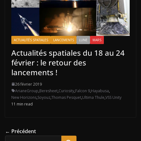
ACTUALITÉS SPATIALES
LANCEMENTS
LUNE
MARS
Actualités spatiales du 18 au 24
février : le retour des
lancements !
26 février 2019
ArianeGroup
,
Beresheet
,
Curiosity
,
Falcon 9
,
Hayabusa
,
New Horizons
,
Soyouz
,
Thomas Pesquet
,
Ultima Thule
,
VSS Unity
11 min read
← Précédent