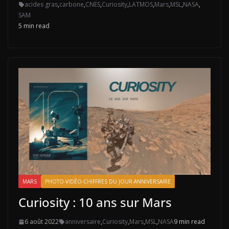
acides gras
,
carbone
,
CNES
,
Curiosity
,
LATMOS
,
Mars
,
MSL
,
NASA
,
SAM
5 min read
MARS
PHOTO-VIDÉO-CHIFFRES DU JOUR-ANNIVERSAIRE
Curiosity : 10 ans sur Mars
6 août 2022
anniversaire
,
Curiosity
,
Mars
,
MSL
,
NASA
9 min read