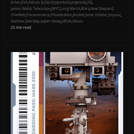
échec
,
EVA
,
Falcon 9
,
GSLV
,
hyperbola
,
Ingenuity
,
ISS
,
James Webb Telescope
,
JWST
,
Long March
,
Mars
,
New Shepard
,
OneWeb
,
Perseverance
,
PléiadesNeo
,
Rocket
,
Solar Orbiter
,
Soyouz
,
Starliner
,
Starship
,
super Heavy
,
VEGA
,
Vénus
22 min read