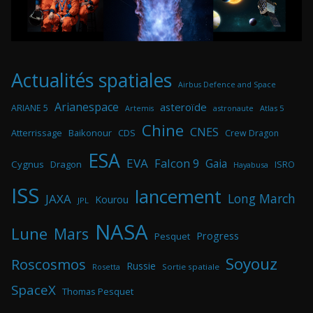
Actualités spatiales
Airbus Defence and Space
Arianespace
asteroïde
ARIANE 5
astronaute
Atlas 5
Artemis
Chine
CNES
Atterrissage
Baikonour
CDS
Crew Dragon
ESA
EVA
Falcon 9
Gaia
Cygnus
Dragon
ISRO
Hayabusa
ISS
lancement
Long March
JAXA
Kourou
JPL
NASA
Lune
Mars
Progress
Pesquet
Soyouz
Roscosmos
Russie
Rosetta
Sortie spatiale
SpaceX
Thomas Pesquet