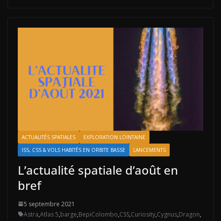
ACTUALITÉS SPATIALES
EXPLORATION LOINTAINE
ISS, CSS & VOLS HABITÉS EN ORBITE BASSE
LANCEMENTS
L’actualité spatiale d’août en
bref
5 septembre 2021
Astra
,
Atlas 5
,
barge
,
BepiColombo
,
CSS
,
Curiosity
,
Cygnus
,
Dragon
,