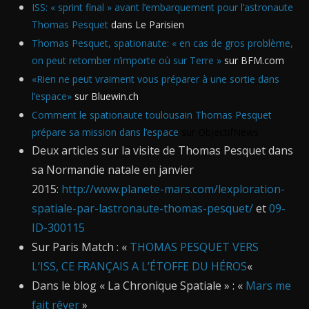
ISS: « sprint final » avant l’embarquement pour l’astronaute
Thomas Pesquet
dans Le Parisien
Thomas Pesquet, spationaute: « en cas de gros problème,
on peut retomber n’importe où sur Terre »
sur BFM.com
«Rien ne peut vraiment vous préparer à une sortie dans
l’espace»
sur Bluewin.ch
Comment le spationaute toulousain Thomas Pesquet
prépare sa mission dans l’espace
sur ObjectifNews
Deux articles sur la visite de Thomas Pesquet dans
sa Normandie natale en janvier
2015:
http://www.planete-mars.com/lexploration-
spatiale-par-lastronaute-thomas-pesquet/
et
09-
ID-300115
Sur Paris Match : «
THOMAS PESQUET VERS
L’ISS, CE FRANÇAIS A L’ÉTOFFE DU HÉROS
«
Dans le blog « La Chronique Spatiale » : «
Mars me
fait rêver
»