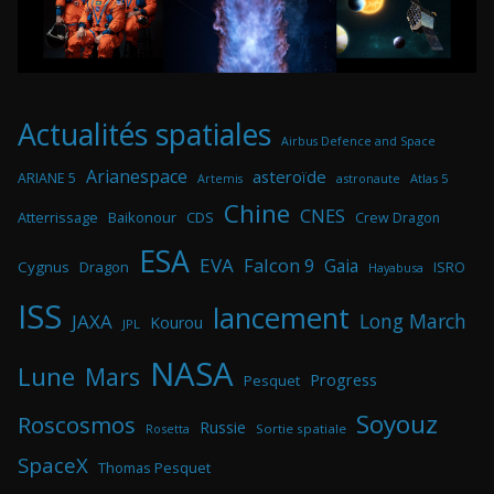
Actualités spatiales
Airbus Defence and Space
Arianespace
asteroïde
ARIANE 5
astronaute
Atlas 5
Artemis
Chine
CNES
Atterrissage
Baikonour
CDS
Crew Dragon
ESA
EVA
Falcon 9
Gaia
Cygnus
Dragon
ISRO
Hayabusa
ISS
lancement
Long March
JAXA
Kourou
JPL
NASA
Lune
Mars
Progress
Pesquet
Soyouz
Roscosmos
Russie
Rosetta
Sortie spatiale
SpaceX
Thomas Pesquet