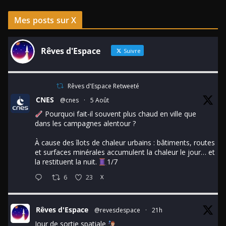
Mes posts sur X
Rêves d'Espace
Suivre
Rêves d'Espace Retweeté
CNES
@cnes
·
5 Août
Pourquoi fait-il souvent plus chaud en ville que
dans les campagnes alentour ?
À cause des îlots de chaleur urbains : bâtiments, routes
et surfaces minérales accumulent la chaleur le jour… et
la restituent la nuit.
1/7
6
23
X
Rêves d'Espace
@revesdespace
·
21h
Jour de sortie spatiale