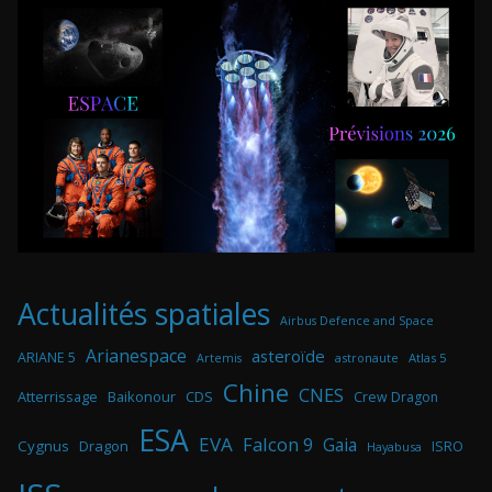
Actualités spatiales
Airbus Defence and Space
Arianespace
asteroïde
ARIANE 5
astronaute
Atlas 5
Artemis
Chine
CNES
Atterrissage
Baikonour
CDS
Crew Dragon
ESA
EVA
Falcon 9
Gaia
Cygnus
Dragon
ISRO
Hayabusa