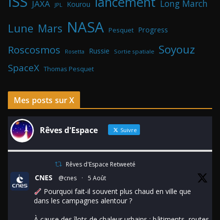
ISS
lancement
Long March
JAXA
Kourou
JPL
NASA
Lune
Mars
Progress
Pesquet
Soyouz
Roscosmos
Russie
Rosetta
Sortie spatiale
SpaceX
Thomas Pesquet
Mes posts sur X
Rêves d'Espace
Suivre
Rêves d'Espace Retweeté
CNES
@cnes
·
5 Août
Pourquoi fait-il souvent plus chaud en ville que
dans les campagnes alentour ?
À cause des îlots de chaleur urbains : bâtiments, routes