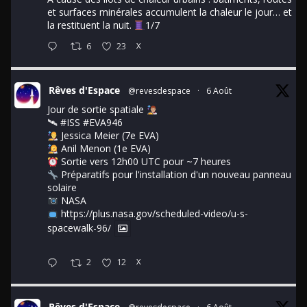
et surfaces minérales accumulent la chaleur le jour… et
la restituent la nuit.
1/7
6
23
X
Rêves d'Espace
@revesdespace
·
6 Août
Jour de sortie spatiale
🛰
#ISS
#EVA946
Jessica Meier (7e EVA)
Anil Menon (1e EVA)
Sortie vers 12h00 UTC pour ~7 heures
Préparatifs pour l'installation d'un nouveau panneau
solaire
NASA
https://plus.nasa.gov/scheduled-video/u-s-
spacewalk-96/
2
12
X
Rêves d'Espace