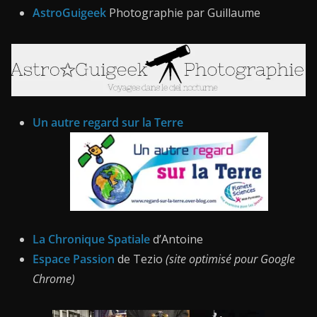
AstroGuigeek
Photographie par Guillaume
Un autre regard sur la Terre
La Chronique Spatiale
d’Antoine
Espace Passion
de Tezio
(site optimisé pour Google
Chrome)