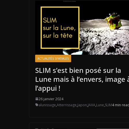
ACTUALITÉS SPATIALES
SLIM s’est bien posé sur la
Lune mais à l’envers, image 
l’appui !
26 janvier 2024
alunissage
,
Atterrissage
,
Japon
,
JAXA
,
Lune
,
SLIM
4 min rea