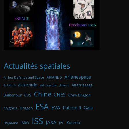
Actualités spatiales
Arianespace
ARIANE 5
Airbus Defence and Space
asteroïde
Atterrissage
astronaute
Atlas 5
Artemis
Chine
CNES
Baikonour
CDS
Crew Dragon
ESA
EVA
Falcon 9
Gaia
Cygnus
Dragon
ISS
JAXA
Kourou
ISRO
Hayabusa
JPL