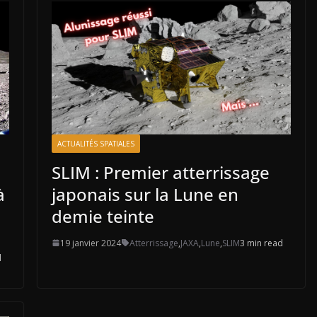
ACTUALITÉS SPATIALES
SLIM : Premier atterrissage
à
japonais sur la Lune en
demie teinte
19 janvier 2024
Atterrissage
,
JAXA
,
Lune
,
SLIM
3 min read
d