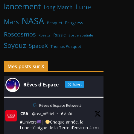
lancement
Lune
Long March
NASA
Mars
Progress
Pesquet
Roscosmos
Russie
Rosetta
Sortie spatiale
Soyouz
SpaceX
Thomas Pesquet
Mes posts sur X
Rêves d'Espace
Suivre
Rêves d'Espace Retweeté
CEA
@cea_officiel
·
6 Août
#Univers
|
Chaque année, la
Lune s’éloigne de la Terre d’environ 4 cm.