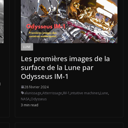
LUNE
Les premières images de la
surface de la Lune par
Odysseus IM-1
d
28 février 2024
alunissage
,
Atterrissage
,
IM-1
,
intuitive machines
,
Lune
,
NASA
,
Odysseus
3 min read