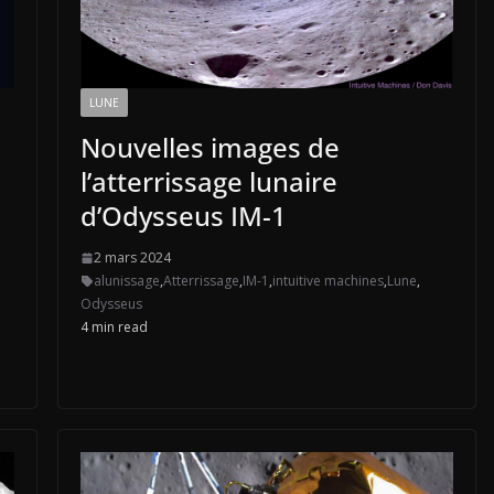
LUNE
Nouvelles images de
l’atterrissage lunaire
d’Odysseus IM-1
2 mars 2024
alunissage
,
Atterrissage
,
IM-1
,
intuitive machines
,
Lune
,
Odysseus
4 min read