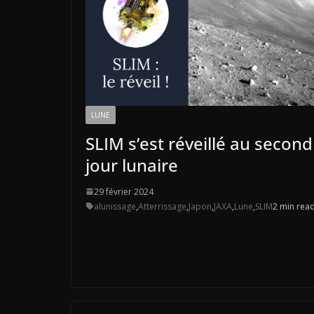
LUNE
SLIM s’est réveillé au second
jour lunaire
29 février 2024
alunissage
,
Atterrissage
,
Japon
,
JAXA
,
Lune
,
SLIM
2 min rea