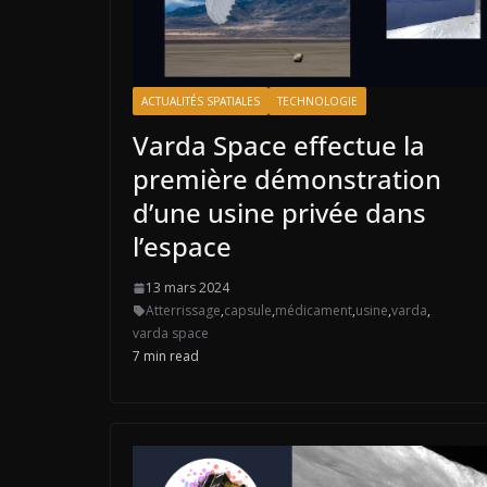
ACTUALITÉS SPATIALES
TECHNOLOGIE
Varda Space effectue la
première démonstration
d’une usine privée dans
l’espace
13 mars 2024
Atterrissage
,
capsule
,
médicament
,
usine
,
varda
,
varda space
7 min read