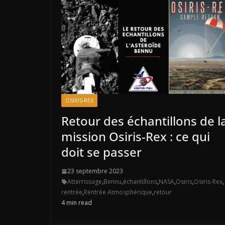
OSIRIS-REX
Retour des échantillons de l
mission Osiris-Rex : ce qui
doit se passer
23 septembre 2023
Atterrissage
,
Bennu
,
échantillons
,
NASA
,
Osiris
,
Osiris-Rex
,
rentrée
,
Rentrée Atmosphérique
,
retour
4 min read