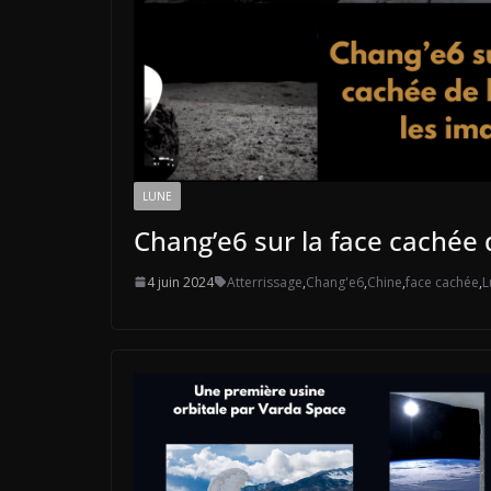
LUNE
Chang’e6 sur la face cachée d
4 juin 2024
Atterrissage
,
Chang'e6
,
Chine
,
face cachée
,
L