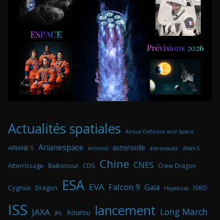
Actualités spatiales
Airbus Defence and Space
Arianespace
asteroïde
ARIANE 5
astronaute
Atlas 5
Artemis
Chine
CNES
Atterrissage
Baikonour
CDS
Crew Dragon
ESA
EVA
Falcon 9
Gaia
Cygnus
Dragon
ISRO
Hayabusa
ISS
lancement
Long March
JAXA
Kourou
JPL