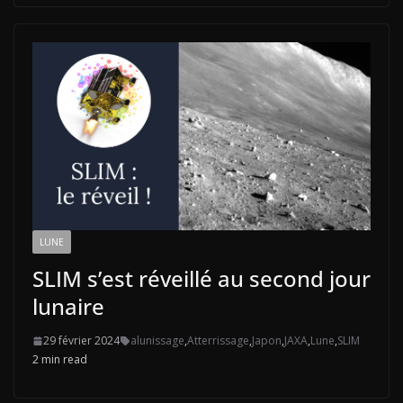
LUNE
SLIM s’est réveillé au second jour
lunaire
29 février 2024
alunissage
,
Atterrissage
,
Japon
,
JAXA
,
Lune
,
SLIM
2 min read