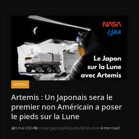
ARTEMIS
Artemis : Un Japonais sera le
premier non Américain a poser
le pieds sur la Lune
6 mai 2024
cruiser
,
Japon
,
JAXA
,
Lune
,
NASA
,
rover
4 min read