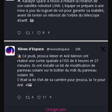
Katalyst Space a réussi à réduire la rotation de
son satellite robotisé LINK. L'équipe se prépare à une
mise à jour du logiciel de vol pour garantir sa stabilité,
avant de tenter un reboost de l'orbite du télescope
#Swift
1
8
X
Rêves d'Espace
@revesdespace
·
20h
Ce jeudi, Jessica Meier et Anil Menon ont
réalisé une sortie spatiale à l'ISS de 6 heures et 27
minutes. Ils ont installé un kit de modification de
panneau solaire sur le boîtier du mât du panneau
solaire 3B.
C'était la 6e EVA de sa carrière pour Jessica, la 1e pour
Anil
4
4
17
X
Charger plus