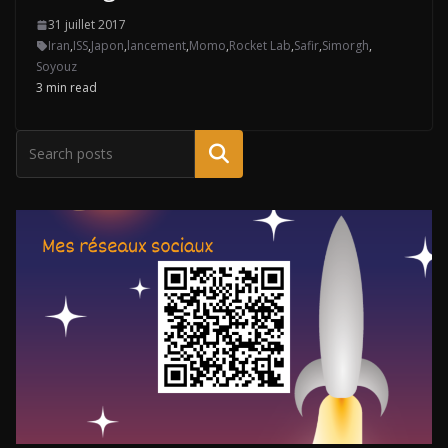
31 juillet 2017
Iran
,
ISS
,
Japon
,
lancement
,
Momo
,
Rocket Lab
,
Safir
,
Simorgh
,
Soyouz
3 min read