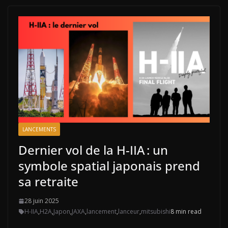
LANCEMENTS
Dernier vol de la H-IIA : un
symbole spatial japonais prend
sa retraite
28 juin 2025
H-IIA
,
H2A
,
Japon
,
JAXA
,
lancement
,
lanceur
,
mitsubishi
8 min read