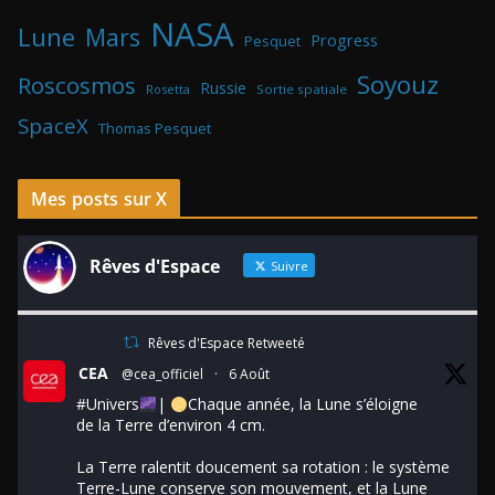
NASA
Lune
Mars
Progress
Pesquet
Soyouz
Roscosmos
Russie
Rosetta
Sortie spatiale
SpaceX
Thomas Pesquet
Mes posts sur X
Rêves d'Espace
Suivre
Rêves d'Espace Retweeté
CEA
@cea_officiel
·
6 Août
#Univers
|
Chaque année, la Lune s’éloigne
de la Terre d’environ 4 cm.
La Terre ralentit doucement sa rotation : le système
Terre-Lune conserve son mouvement, et la Lune