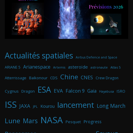
Actualités spatiales
Airbus Defence and Space
Arianespace
asteroïde
ARIANE 5
astronaute
Atlas 5
Artemis
Chine
CNES
Atterrissage
Baikonour
CDS
Crew Dragon
ESA
EVA
Falcon 9
Gaia
Cygnus
Dragon
ISRO
Hayabusa
ISS
lancement
Long March
JAXA
Kourou
JPL
NASA
Lune
Mars
Progress
Pesquet