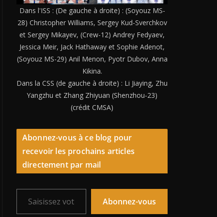
Dans l'ISS : (De gauche à droite) : (Soyouz MS-
28) Christopher Williams, Sergey Kud-Sverchkov
et Sergey Mikayev, (Crew-12) Andrey Fedyaev,
Jessica Meir, Jack Hathaway et Sophie Adenot,
(Soyouz MS-29) Anil Menon, Pyotr Dubov, Anna
Kikina.
Dans la CSS (de gauche à droite) : Li Jiaying, Zhu
Yangzhu et Zhang Zhiyuan (Shenzhou-23)
(crédit CMSA)
Abonnez-vous à ce blog pour
recevoir les prochains articles
directement par mail
Saisissez votre adresse e-mail…
Abonnez-vous