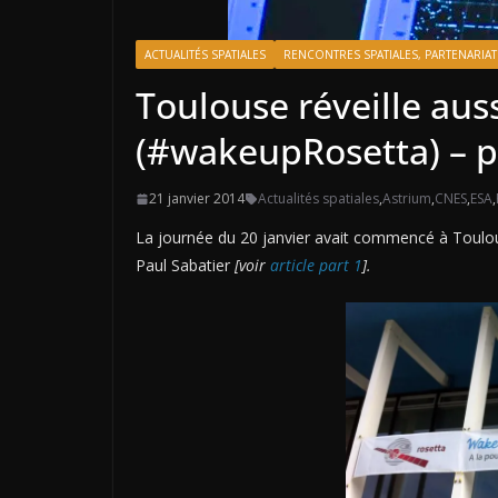
ACTUALITÉS SPATIALES
RENCONTRES SPATIALES, PARTENARIAT
Toulouse réveille auss
(#wakeupRosetta) – p
21 janvier 2014
Actualités spatiales
,
Astrium
,
CNES
,
ESA
,
La journée du 20 janvier avait commencé à Toulous
Paul Sabatier
[voir
article part 1
].