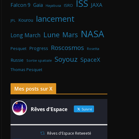
ISS
Falcon 9
JAXA
Gaia
ISRO
Hayabusa
lancement
Kourou
JPL
NASA
Lune
Mars
Long March
Roscosmos
Progress
Pesquet
Rosetta
Soyouz
SpaceX
Russie
Sortie spatiale
Thomas Pesquet
Mes posts sur X
Rêves d'Espace
Suivre
Rêves d'Espace Retweeté