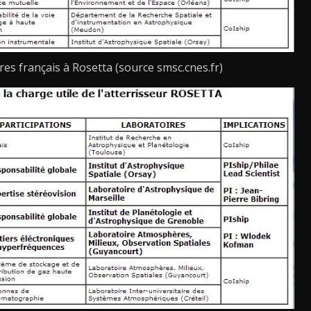
res français à Rosetta (source smsc.cnes.fr)