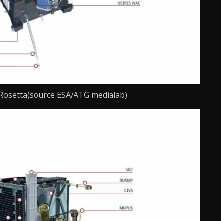
 Rosetta(source ESA/ATG medialab)