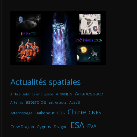
Actualités spatiales
Arianespace
ARIANE 5
Airbus Defence and Space
asteroïde
astronaute
Atlas 5
Artemis
Chine
CNES
Atterrissage
Baikonour
CDS
ESA
EVA
Cygnus
Dragon
Crew Dragon