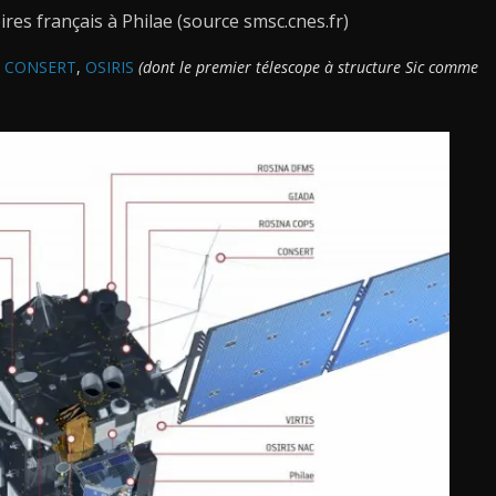
ires français à Philae (source smsc.cnes.fr)
s
CONSERT
,
OSIRIS
(dont le premier télescope à structure Sic comme