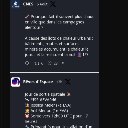
CNES
5 Août
Pourquoi fait-il souvent plus chaud
en ville que dans les campagnes
alentour ?
À cause des îlots de chaleur urbains :
bâtiments, routes et surfaces
minérales accumulent la chaleur le
jour… et la restituent la nuit.
1/7
6
23
X
Rêves d'Espace
13h
Jour de sortie spatiale
🛰
#ISS
#EVA946
Jessica Meier (7e EVA)
Anil Menon (1e EVA)
Sortie vers 12h00 UTC pour ~7
heures
Préparatifs pour l'installation d'un