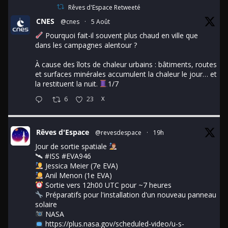
Rêves d'Espace Retweeté
CNES
@cnes
·
5 Août
Pourquoi fait-il souvent plus chaud en ville que
dans les campagnes alentour ?
À cause des îlots de chaleur urbains : bâtiments, routes
et surfaces minérales accumulent la chaleur le jour… et
la restituent la nuit.
1/7
6
23
X
Rêves d'Espace
@revesdespace
·
19h
Jour de sortie spatiale
🛰
#ISS
#EVA946
Jessica Meier (7e EVA)
Anil Menon (1e EVA)
Sortie vers 12h00 UTC pour ~7 heures
Préparatifs pour l'installation d'un nouveau panneau
solaire
NASA
https://plus.nasa.gov/scheduled-video/u-s-