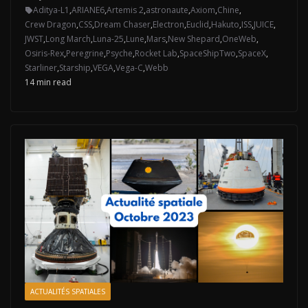
Aditya-L1
,
ARIANE6
,
Artemis 2
,
astronaute
,
Axiom
,
Chine
,
Crew Dragon
,
CSS
,
Dream Chaser
,
Electron
,
Euclid
,
Hakuto
,
ISS
,
JUICE
,
JWST
,
Long March
,
Luna-25
,
Lune
,
Mars
,
New Shepard
,
OneWeb
,
Osiris-Rex
,
Peregrine
,
Psyche
,
Rocket Lab
,
SpaceShipTwo
,
SpaceX
,
Starliner
,
Starship
,
VEGA
,
Vega-C
,
Webb
14 min read
ACTUALITÉS SPATIALES