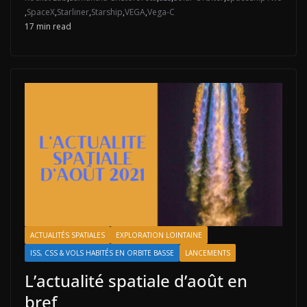
,
SpaceX
,
Starliner
,
Starship
,
VEGA
,
Vega-C
17 min read
ACTUALITÉS SPATIALES
EXPLORATION LOINTAINE
ISS, CSS & VOLS HABITÉS EN ORBITE BASSE
LANCEMENTS
L’actualité spatiale d’août en
bref