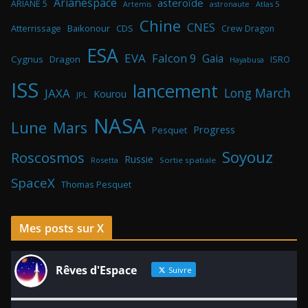
Arianespace
asteroïde
ARIANE 5
astronaute
Atlas 5
Artemis
Chine
CNES
Atterrissage
Baikonour
CDS
Crew Dragon
ESA
EVA
Falcon 9
Gaia
Cygnus
Dragon
ISRO
Hayabusa
ISS
lancement
Long March
JAXA
Kourou
JPL
NASA
Lune
Mars
Progress
Pesquet
Soyouz
Roscosmos
Russie
Rosetta
Sortie spatiale
SpaceX
Thomas Pesquet
Mes posts sur X
Rêves d'Espace
Suivre