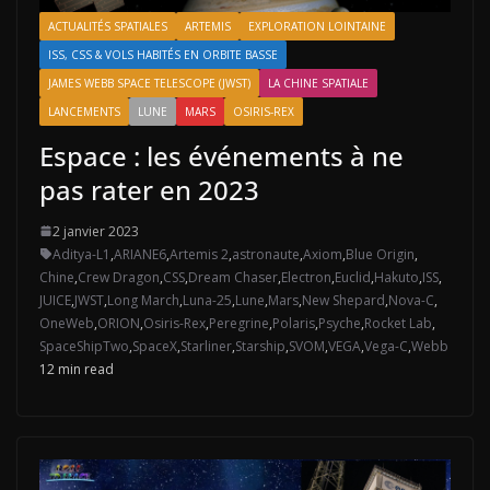
ACTUALITÉS SPATIALES
ARTEMIS
EXPLORATION LOINTAINE
ISS, CSS & VOLS HABITÉS EN ORBITE BASSE
JAMES WEBB SPACE TELESCOPE (JWST)
LA CHINE SPATIALE
LANCEMENTS
LUNE
MARS
OSIRIS-REX
Espace : les événements à ne
pas rater en 2023
2 janvier 2023
Aditya-L1
,
ARIANE6
,
Artemis 2
,
astronaute
,
Axiom
,
Blue Origin
,
Chine
,
Crew Dragon
,
CSS
,
Dream Chaser
,
Electron
,
Euclid
,
Hakuto
,
ISS
,
JUICE
,
JWST
,
Long March
,
Luna-25
,
Lune
,
Mars
,
New Shepard
,
Nova-C
,
OneWeb
,
ORION
,
Osiris-Rex
,
Peregrine
,
Polaris
,
Psyche
,
Rocket Lab
,
SpaceShipTwo
,
SpaceX
,
Starliner
,
Starship
,
SVOM
,
VEGA
,
Vega-C
,
Webb
12 min read