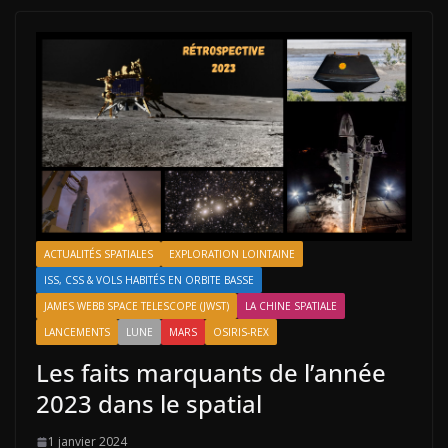
ACTUALITÉS SPATIALES
EXPLORATION LOINTAINE
ISS, CSS & VOLS HABITÉS EN ORBITE BASSE
JAMES WEBB SPACE TELESCOPE (JWST)
LA CHINE SPATIALE
LANCEMENTS
LUNE
MARS
OSIRIS-REX
Les faits marquants de l’année
2023 dans le spatial
1 janvier 2024