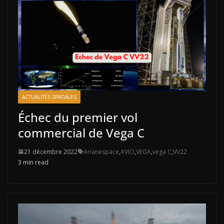
ACTUALITÉS SPATIALES
Échec du premier vol
commercial de Vega C
21 décembre 2022
Arianespace
,
AVIO
,
VEGA
,
vega C
,
VV22
3 min read