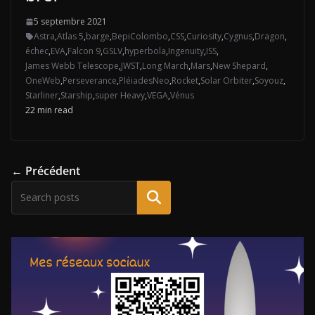
5 septembre 2021
Astra
,
Atlas 5
,
barge
,
BepiColombo
,
CSS
,
Curiosity
,
Cygnus
,
Dragon
,
échec
,
EVA
,
Falcon 9
,
GSLV
,
hyperbola
,
Ingenuity
,
ISS
,
James Webb Telescope
,
JWST
,
Long March
,
Mars
,
New Shepard
,
OneWeb
,
Perseverance
,
PléiadesNeo
,
Rocket
,
Solar Orbiter
,
Soyouz
,
Starliner
,
Starship
,
super Heavy
,
VEGA
,
Vénus
22 min read
← Précédent