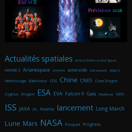
Actualités spatiales
Airbus Defence and Space
Arianespace
asteroïde
ARIANE 5
astronaute
Atlas 5
Artemis
Chine
CNES
Atterrissage
Baikonour
CDS
Crew Dragon
ESA
EVA
Falcon 9
Gaia
Cygnus
Dragon
ISRO
Hayabusa
ISS
lancement
Long March
JAXA
Kourou
JPL
NASA
Lune
Mars
Progress
Pesquet