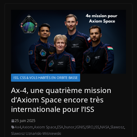
ISS, CSS & VOLS HABITÉS EN ORBITE BASSE
Ax-4, une quatrième mission
d’Axiom Space encore très
internationale pour l’ISS
25 juin 2025
Ax4
,
Axiom
,
Axiom Space
,
ESA
,
hunor
,
IGNIS
,
ISRO
,
ISS
,
NASA
,
Slawosz
,
Slawosz Uznański-Wiśniewski