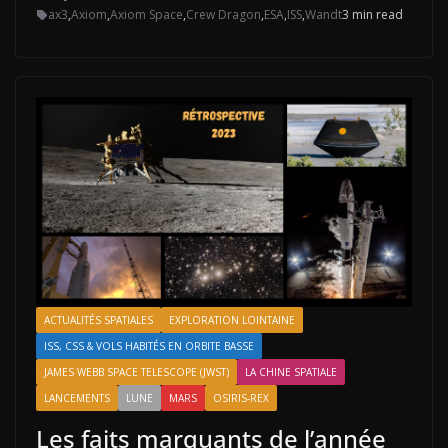
ax3
,
Axiom
,
Axiom Space
,
Crew Dragon
,
ESA
,
ISS
,
Wandt
3 min read
ACTUALITÉS SPATIALES
EXPLORATION LOINTAINE
ISS, CSS & VOLS HABITÉS EN ORBITE BASSE
JAMES WEBB SPACE TELESCOPE (JWST)
LA CHINE SPATIALE
LANCEMENTS
LUNE
MARS
OSIRIS-REX
Les faits marquants de l’année