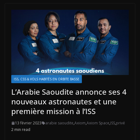
ISS, CSS & VOLS HABITÉS EN ORBITE BASSE
L’Arabie Saoudite annonce ses 4
nouveaux astronautes et une
première mission à l’ISS
13 février 2023
arabie saoudite
,
Axiom
,
Axiom Space
,
ISS
,
privé
2 min read