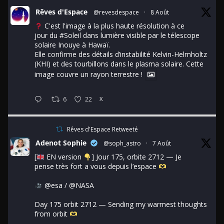
Rêves d'Espace
@revesdespace
·
8 Août
C'est l'image à la plus haute résolution à ce
jour du
#Soleil
dans lumière visible par le télescope
solaire Inouye à Hawaï.
Elle confirme des détails d’instabilité Kelvin-Helmholtz
(KHI) et des tourbillons dans le plasma solaire. Cette
image couvre un rayon terrestre !
6
22
X
Rêves d'Espace Retweeté
Adenot Sophie
@soph_astro
·
7 Août
[
EN version
] Jour 175, orbite 2712 — Je
pense très fort a vous depuis l’espace
@esa
/
@NASA
Day 175 orbit 2712 — Sending my warmest thoughts
from orbit