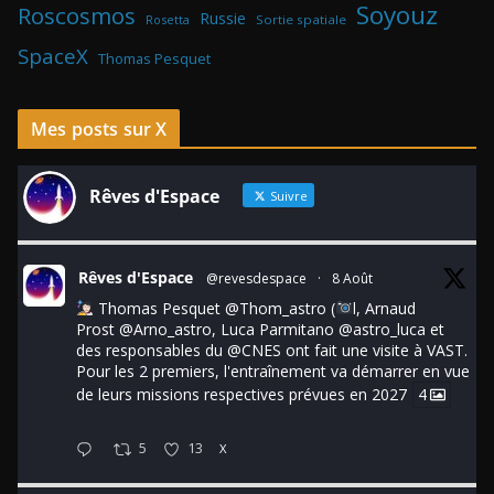
Soyouz
Roscosmos
Russie
Rosetta
Sortie spatiale
SpaceX
Thomas Pesquet
Mes posts sur X
Rêves d'Espace
Suivre
Rêves d'Espace
@revesdespace
·
8 Août
Thomas Pesquet
@Thom_astro
(
l, Arnaud
Prost
@Arno_astro
, Luca Parmitano
@astro_luca
et
des responsables du
@CNES
ont fait une visite à VAST.
Pour les 2 premiers, l'entraînement va démarrer en vue
de leurs missions respectives prévues en 2027
4
5
13
X