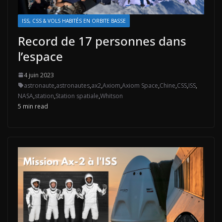
ISS, CSS & VOLS HABITÉS EN ORBITE BASSE
Record de 17 personnes dans
l’espace
4 juin 2023
astronaute
,
astronautes
,
ax2
,
Axiom
,
Axiom Space
,
Chine
,
CSS
,
ISS
,
NASA
,
station
,
Station spatiale
,
Whitson
5 min read