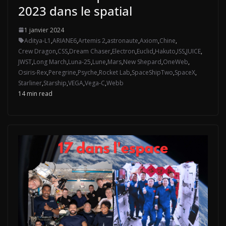
2023 dans le spatial
1 janvier 2024
Aditya-L1
,
ARIANE6
,
Artemis 2
,
astronaute
,
Axiom
,
Chine
,
Crew Dragon
,
CSS
,
Dream Chaser
,
Electron
,
Euclid
,
Hakuto
,
ISS
,
JUICE
,
JWST
,
Long March
,
Luna-25
,
Lune
,
Mars
,
New Shepard
,
OneWeb
,
Osiris-Rex
,
Peregrine
,
Psyche
,
Rocket Lab
,
SpaceShipTwo
,
SpaceX
,
Starliner
,
Starship
,
VEGA
,
Vega-C
,
Webb
14 min read