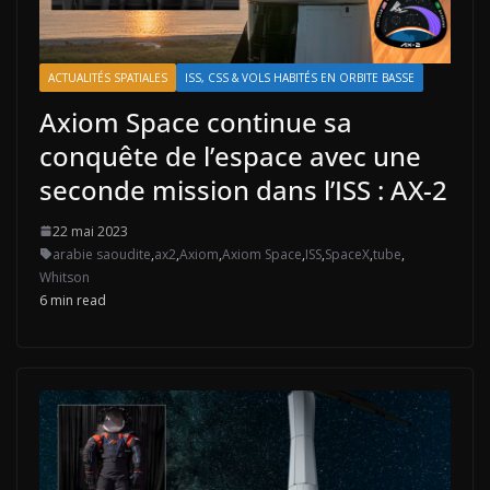
ACTUALITÉS SPATIALES
ISS, CSS & VOLS HABITÉS EN ORBITE BASSE
Axiom Space continue sa
conquête de l’espace avec une
seconde mission dans l’ISS : AX-2
22 mai 2023
arabie saoudite
,
ax2
,
Axiom
,
Axiom Space
,
ISS
,
SpaceX
,
tube
,
Whitson
6 min read