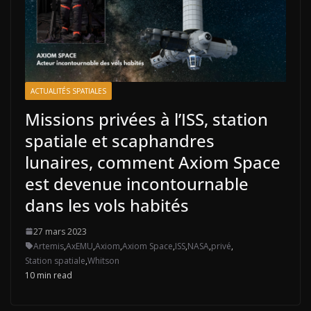
ACTUALITÉS SPATIALES
Missions privées à l’ISS, station
spatiale et scaphandres
lunaires, comment Axiom Space
est devenue incontournable
dans les vols habités
27 mars 2023
Artemis
,
AxEMU
,
Axiom
,
Axiom Space
,
ISS
,
NASA
,
privé
,
Station spatiale
,
Whitson
10 min read