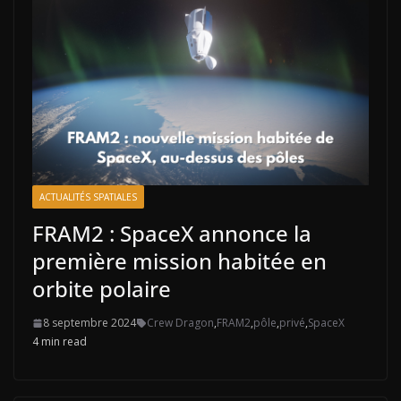
ACTUALITÉS SPATIALES
FRAM2 : SpaceX annonce la
première mission habitée en
orbite polaire
8 septembre 2024
Crew Dragon
,
FRAM2
,
pôle
,
privé
,
SpaceX
4 min read