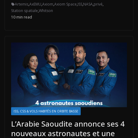
Artemis
,
AxEMU
,
Axiom
,
Axiom Space
,
ISS
,
NASA
,
privé
,
Station spatiale
,
Whitson
10 min read
ISS, CSS & VOLS HABITÉS EN ORBITE BASSE
L’Arabie Saoudite annonce ses 4
nouveaux astronautes et une