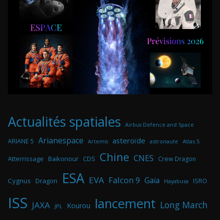
Actualités spatiales
Airbus Defence and Space
Arianespace
asteroïde
ARIANE 5
astronaute
Atlas 5
Artemis
Chine
CNES
Atterrissage
Baikonour
CDS
Crew Dragon
ESA
EVA
Falcon 9
Gaia
Cygnus
Dragon
ISRO
Hayabusa
ISS
lancement
Long March
JAXA
Kourou
JPL