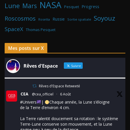
NASA
Lune
Mars
Progress
Pesquet
Soyouz
Roscosmos
Russie
Rosetta
Sortie spatiale
SpaceX
Thomas Pesquet
Mes posts sur X
Rêves d'Espace
Suivre
Rêves d'Espace Retweeté
CEA
@cea_officiel
·
6 Août
#Univers
|
Chaque année, la Lune s’éloigne
de la Terre d’environ 4 cm.
La Terre ralentit doucement sa rotation : le système
Terre-Lune conserve son mouvement, et la Lune
gagne peu à peu de la distance.