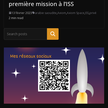
première mission à l’ISS
13 février 2023
arabie saoudite
,
Axiom
,
Axiom Space
,
ISS
,
privé
2 min read