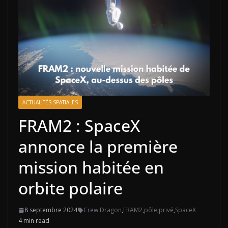
ACTUALITÉS SPATIALES
FRAM2 : SpaceX
annonce la première
mission habitée en
orbite polaire
8 septembre 2024
Crew Dragon
,
FRAM2
,
pôle
,
privé
,
SpaceX
4 min read