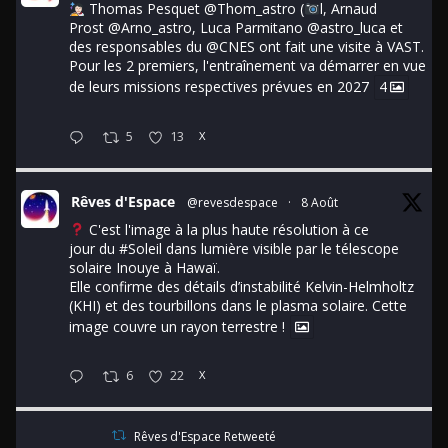
Thomas Pesquet
@Thom_astro
(
l, Arnaud
Prost
@Arno_astro
, Luca Parmitano
@astro_luca
et
des responsables du
@CNES
ont fait une visite à VAST.
Pour les 2 premiers, l'entraînement va démarrer en vue
de leurs missions respectives prévues en 2027
4
5
13
X
Rêves d'Espace
@revesdespace
·
8 Août
C'est l'image à la plus haute résolution à ce
jour du
#Soleil
dans lumière visible par le télescope
solaire Inouye à Hawaï.
Elle confirme des détails d’instabilité Kelvin-Helmholtz
(KHI) et des tourbillons dans le plasma solaire. Cette
image couvre un rayon terrestre !
6
22
X
Rêves d'Espace Retweeté