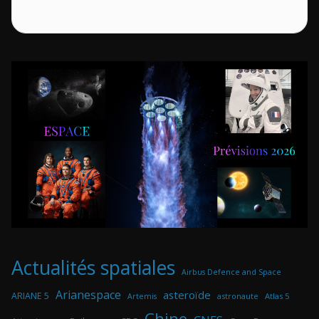
Actualités spatiales
Airbus Defence and Space
Arianespace
asteroïde
ARIANE 5
astronaute
Atlas 5
Artemis
Chine