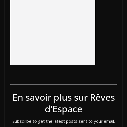
b
er
y
et
o
e
e
g
o
Li
ar
dI
st
er
o
n
d
n
k
k
En savoir plus sur Rêves
d'Espace
Subscribe to get the latest posts sent to your email.