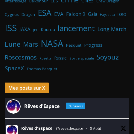
CNES
Atterrissage
Baikonour
CDS
Crew Dragon
ESA
EVA
Falcon 9
Gaia
Cygnus
Dragon
ISRO
Hayabusa
ISS
lancement
Long March
JAXA
Kourou
JPL
NASA
Lune
Mars
Progress
Pesquet
Soyouz
Roscosmos
Russie
Rosetta
Sortie spatiale
SpaceX
Thomas Pesquet
Mes posts sur X
Rêves d'Espace
Suivre
Rêves d'Espace
@revesdespace
·
8 Août