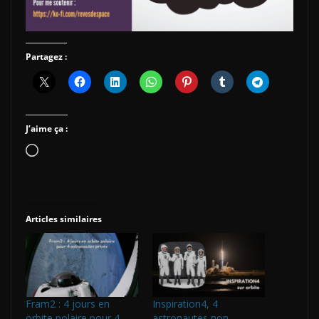
Partagez :
J’aime ça :
Chargement…
Articles similaires
Fram2 : 4 jours en
Inspiration4, 4
orbite polaire pour 4
astronautes non