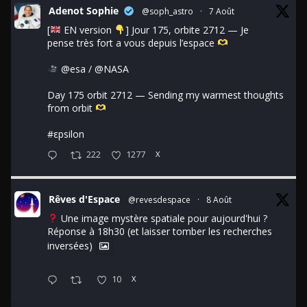
Adenot Sophie
@soph_astro
·
7 Août
[
EN version
] Jour 175, orbite 2712 — Je
pense très fort a vous depuis l’espace
@esa
/
@NASA
Day 175 orbit 2712 — Sending my warmest thoughts
from orbit
#εpsilon
222
1277
X
Rêves d'Espace
@revesdespace
·
8 Août
Une image mystère spatiale pour aujourd'hui ?
Réponse à 18h30 (et laisser tomber les recherches
inversées)
10
X