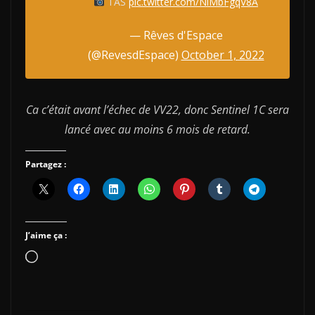
TAS
pic.twitter.com/NlMbFgqV8A
— Rêves d'Espace
(@RevesdEspace)
October 1, 2022
Ca c’était avant l’échec de VV22, donc Sentinel 1C sera
lancé avec au moins 6 mois de retard.
Partagez :
J’aime ça :
Chargement…