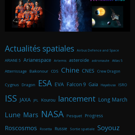
Actualités spatiales
Airbus Defence and Space
Arianespace
asteroïde
ARIANE 5
astronaute
Atlas 5
Artemis
Chine
CNES
Atterrissage
Baikonour
CDS
Crew Dragon
ESA
EVA
Falcon 9
Gaia
Cygnus
Dragon
ISRO
Hayabusa
ISS
lancement
Long March
JAXA
Kourou
JPL
NASA
Lune
Mars
Progress
Pesquet
Soyouz
Roscosmos
Russie
Rosetta
Sortie spatiale