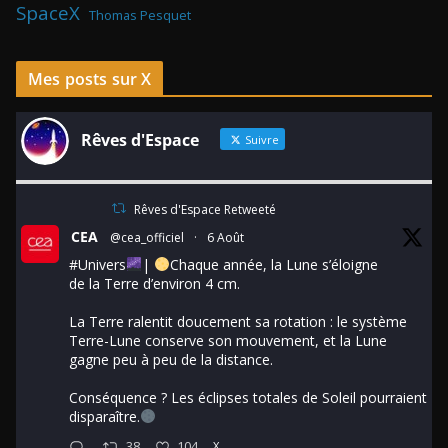
SpaceX
Thomas Pesquet
Mes posts sur X
Rêves d'Espace
Suivre
Rêves d'Espace Retweeté
CEA
@cea_officiel
·
6 Août
#Univers
|
Chaque année, la Lune s’éloigne
de la Terre d’environ 4 cm.
La Terre ralentit doucement sa rotation : le système
Terre-Lune conserve son mouvement, et la Lune
gagne peu à peu de la distance.
Conséquence ? Les éclipses totales de Soleil pourraient
disparaître.
38
104
X