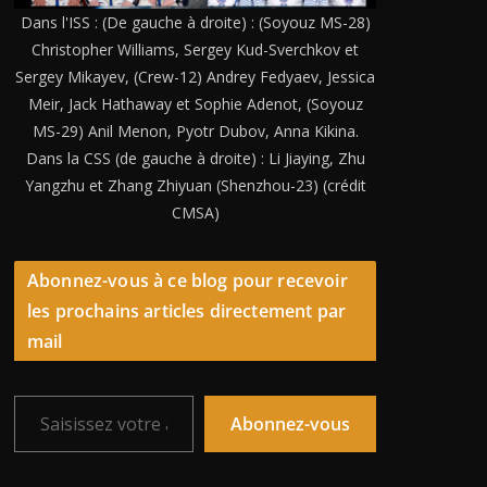
Dans l'ISS : (De gauche à droite) : (Soyouz MS-28)
Christopher Williams, Sergey Kud-Sverchkov et
Sergey Mikayev, (Crew-12) Andrey Fedyaev, Jessica
Meir, Jack Hathaway et Sophie Adenot, (Soyouz
MS-29) Anil Menon, Pyotr Dubov, Anna Kikina.
Dans la CSS (de gauche à droite) : Li Jiaying, Zhu
Yangzhu et Zhang Zhiyuan (Shenzhou-23) (crédit
CMSA)
Abonnez-vous à ce blog pour recevoir
les prochains articles directement par
mail
Saisissez votre adresse e-mail…
Abonnez-vous