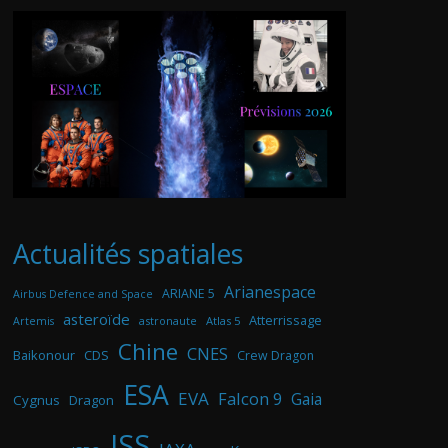
Actualités spatiales
Arianespace
ARIANE 5
Airbus Defence and Space
asteroïde
Atterrissage
astronaute
Atlas 5
Artemis
Chine
CNES
Baikonour
CDS
Crew Dragon
ESA
EVA
Falcon 9
Gaia
Cygnus
Dragon
ISS