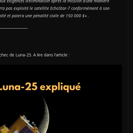
nt aux exigences d’élimination après la mission d’une manière
n’a pas exploité le satellite EchoStar-7 conformément à son
té et paiera une pénalité civile de 150 000 $
« .
hec de Luna-25. A lire dans l’article :