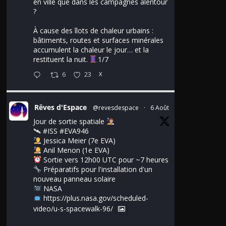
en ville que dans les campagnes alentour
?
À cause des îlots de chaleur urbains :
bâtiments, routes et surfaces minérales
accumulent la chaleur le jour… et la
restituent la nuit.
1/7
6
23
X
Rêves d'Espace
@revesdespace
·
6 Août
Jour de sortie spatiale
🛰
#ISS
#EVA946
Jessica Meier (7e EVA)
Anil Menon (1e EVA)
Sortie vers 12h00 UTC pour ~7 heures
Préparatifs pour l'installation d'un
nouveau panneau solaire
NASA
https://plus.nasa.gov/scheduled-
video/u-s-spacewalk-96/