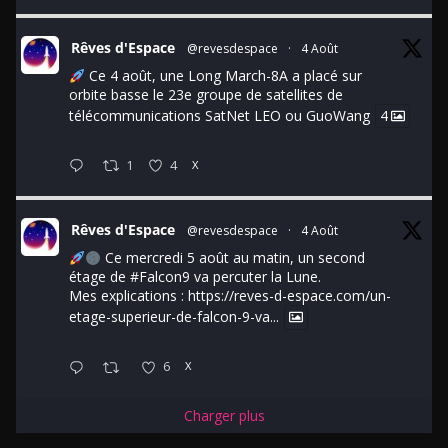
Rêves d'Espace
@revesdespace
·
4 Août
Ce 4 août, une Long March-8A a placé sur
orbite basse le 23e groupe de satellites de
télécommunications SatNet LEO ou GuoWang
4
1
4
X
Rêves d'Espace
@revesdespace
·
4 Août
Ce mercredi 5 août au matin, un second
étage de
#Falcon9
va percuter la Lune.
Mes explications :
https://reves-d-espace.com/un-
etage-superieur-de-falcon-9-va...
6
X
Charger plus