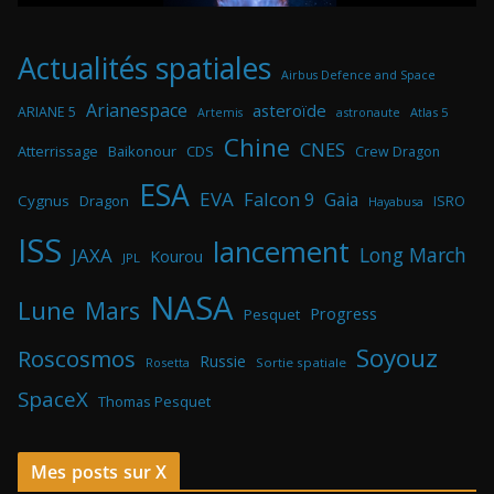
Actualités spatiales
Airbus Defence and Space
Arianespace
asteroïde
ARIANE 5
astronaute
Atlas 5
Artemis
Chine
CNES
Atterrissage
Baikonour
CDS
Crew Dragon
ESA
EVA
Falcon 9
Gaia
Cygnus
Dragon
ISRO
Hayabusa
ISS
lancement
Long March
JAXA
Kourou
JPL
NASA
Lune
Mars
Progress
Pesquet
Soyouz
Roscosmos
Russie
Rosetta
Sortie spatiale
SpaceX
Thomas Pesquet
Mes posts sur X