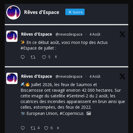
Rêves d'Espace
Suivre
Rêves d'Espace
@revesdespace
·
4 Août
En ce début août, voici mon top des Actus
#Espace
de juillet :
5
X
Rêves d'Espace
@revesdespace
·
4 Août
Juillet 2026, les feux de Saumos et
Biscarrosse ont ravagé environ 42 000 hectares. Sur
cette image du satellite
#Sentinel
-2 du 2 août, les
cicatrices des incendies apparaissent en brun ainsi que
celles, estompées, des feux de 2022.
European Union,
#Copernicus
4
6
X