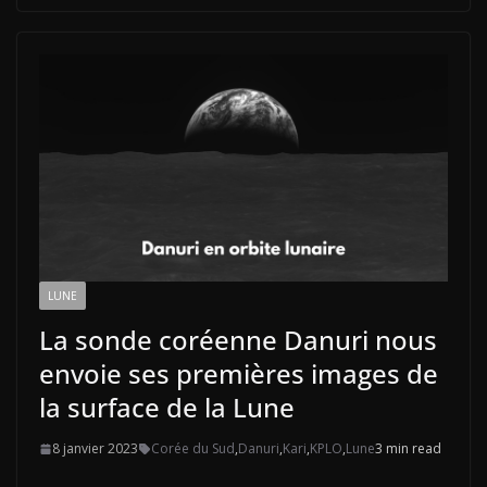
LUNE
La sonde coréenne Danuri nous
envoie ses premières images de
la surface de la Lune
8 janvier 2023
Corée du Sud
,
Danuri
,
Kari
,
KPLO
,
Lune
3 min read