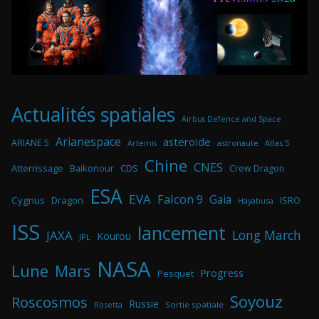
Actualités spatiales
Airbus Defence and Space
Arianespace
asteroïde
ARIANE 5
astronaute
Atlas 5
Artemis
Chine
CNES
Atterrissage
Baikonour
CDS
Crew Dragon
ESA
EVA
Falcon 9
Gaia
Cygnus
Dragon
ISRO
Hayabusa
ISS
lancement
Long March
JAXA
Kourou
JPL
NASA
Lune
Mars
Progress
Pesquet
Soyouz
Roscosmos
Russie
Rosetta
Sortie spatiale