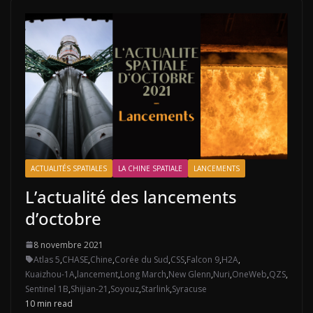
ACTUALITÉS SPATIALES
LA CHINE SPATIALE
LANCEMENTS
L’actualité des lancements
d’octobre
8 novembre 2021
Atlas 5
,
CHASE
,
Chine
,
Corée du Sud
,
CSS
,
Falcon 9
,
H2A
,
Kuaizhou-1A
,
lancement
,
Long March
,
New Glenn
,
Nuri
,
OneWeb
,
QZS
,
Sentinel 1B
,
Shijian-21
,
Soyouz
,
Starlink
,
Syracuse
10 min read