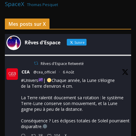
SpaceX
Thomas Pesquet
Mes posts sur X
Rêves d'Espace
Suivre
Rêves d'Espace Retweeté
CEA
@cea_officiel
·
6 Août
#Univers
|
Chaque année, la Lune s’éloigne
de la Terre d’environ 4 cm.
La Terre ralentit doucement sa rotation : le système
Terre-Lune conserve son mouvement, et la Lune
gagne peu à peu de la distance.
Conséquence ? Les éclipses totales de Soleil pourraient
disparaître.
38
104
X