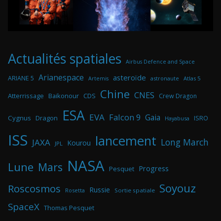
Actualités spatiales
Airbus Defence and Space
Arianespace
asteroïde
ARIANE 5
astronaute
Atlas 5
Artemis
Chine
CNES
Atterrissage
Baikonour
CDS
Crew Dragon
ESA
EVA
Falcon 9
Gaia
Cygnus
Dragon
ISRO
Hayabusa
ISS
lancement
Long March
JAXA
Kourou
JPL
NASA
Lune
Mars
Progress
Pesquet
Soyouz
Roscosmos
Russie
Rosetta
Sortie spatiale
SpaceX
Thomas Pesquet