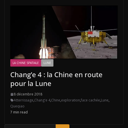
LA CHINE SPATIALE
LUNE
Chang’e 4 : la Chine en route
pour la Lune
8 décembre 2018
Atterrissage
,
Chang'e 4
,
Chine
,
exploration
,
face cachée
,
Lune
,
Queqiao
7 min read