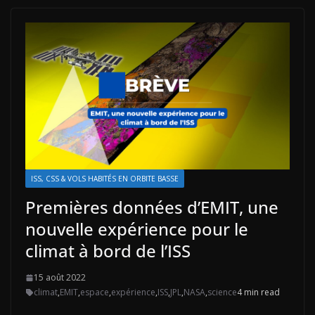
ISS, CSS & VOLS HABITÉS EN ORBITE BASSE
Premières données d’EMIT, une
nouvelle expérience pour le
climat à bord de l’ISS
15 août 2022
climat
,
EMIT
,
espace
,
expérience
,
ISS
,
JPL
,
NASA
,
science
4 min read