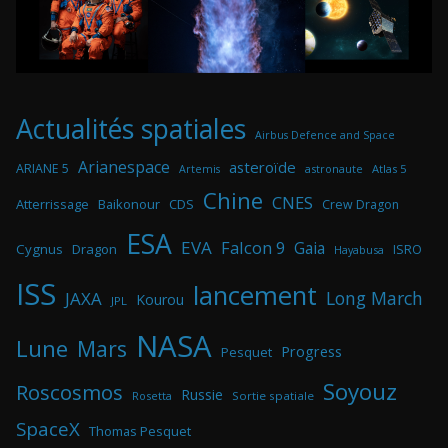
Actualités spatiales
Airbus Defence and Space
Arianespace
asteroïde
ARIANE 5
astronaute
Atlas 5
Artemis
Chine
CNES
Atterrissage
Baikonour
CDS
Crew Dragon
ESA
EVA
Falcon 9
Gaia
Cygnus
Dragon
ISRO
Hayabusa
ISS
lancement
Long March
JAXA
Kourou
JPL
NASA
Lune
Mars
Progress
Pesquet
Soyouz
Roscosmos
Russie
Rosetta
Sortie spatiale
SpaceX
Thomas Pesquet