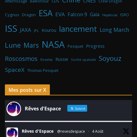
CNES
Atterrissage
Baikonour
CDS
Crew Dragon
ESA
EVA
Falcon 9
Gaia
Cygnus
Dragon
ISRO
Hayabusa
ISS
lancement
Long March
JAXA
Kourou
JPL
NASA
Lune
Mars
Progress
Pesquet
Soyouz
Roscosmos
Russie
Rosetta
Sortie spatiale
SpaceX
Thomas Pesquet
Mes posts sur X
Rêves d'Espace
Suivre
Rêves d'Espace
@revesdespace
·
4 Août