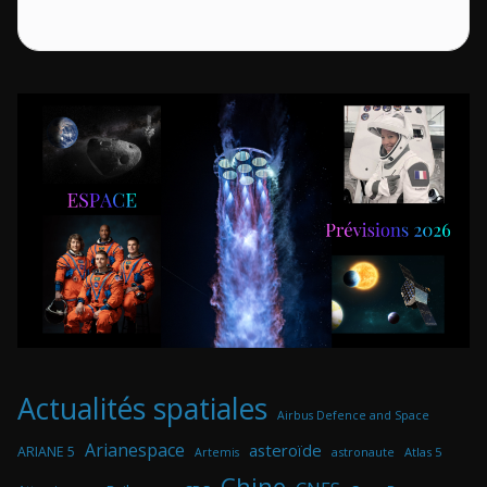
Actualités spatiales
Airbus Defence and Space
Arianespace
asteroïde
ARIANE 5
astronaute
Atlas 5
Artemis
Chine