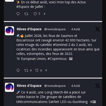
En ce début août, voici mon top des Actus
#Espace
de juillet :
5
X
Rêves d'Espace
@revesdespace
·
4 Août
Juillet 2026, les feux de Saumos et
Biscarrosse ont ravagé environ 42 000 hectares. Sur
cette image du satellite
#Sentinel
-2 du 2 août, les
cicatrices des incendies apparaissent en brun ainsi que
celles, estompées, des feux de 2022.
European Union,
#Copernicus
4
6
X
Rêves d'Espace
@revesdespace
·
4 Août
Ce 4 août, une Long March-8A a placé sur
orbite basse le 23e groupe de satellites de
télécommunications SatNet LEO ou GuoWang
4