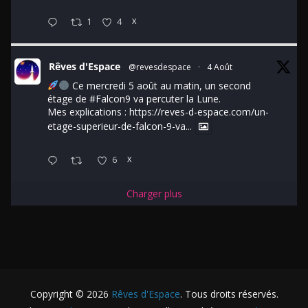
1
4
X
Rêves d'Espace
@revesdespace
·
4 Août
Ce mercredi 5 août au matin, un second
étage de
#Falcon9
va percuter la Lune.
Mes explications :
https://reves-d-espace.com/un-
etage-superieur-de-falcon-9-va...
6
X
Charger plus
Copyright © 2026
Rêves d'Espace
. Tous droits réservés.