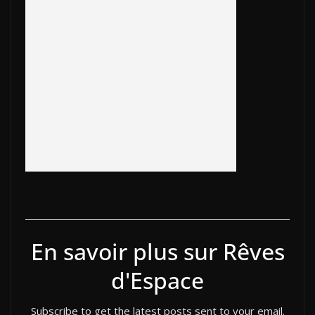
b
er
y
et
o
e
e
g
o
Li
ar
dI
st
er
o
n
d
n
k
k
En savoir plus sur Rêves
d'Espace
Subscribe to get the latest posts sent to your email.