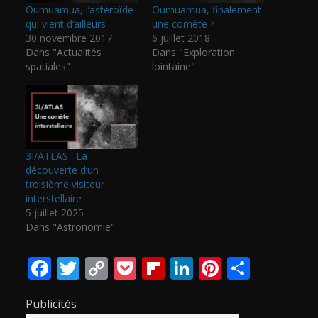
Oumuamua, l’astéroïde
Oumuamua, finalement
qui vient d’ailleurs
une comète ?
30 novembre 2017
6 juillet 2018
Dans "Actualités
Dans "Exploration
spatiales"
lointaine"
3I/ATLAS : La
découverte d’un
troisième visiteur
interstellaire
5 juillet 2025
Dans "Astronomie"
F
T
C
P
Fli
Li
Pi
P
ac
w
o
o
p
n
nt
ar
Publicités
e
itt
p
ck
b
k
er
ta