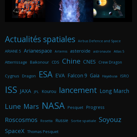
Actualités spatiales
Airbus Defence and Space
Arianespace
asteroïde
ARIANE 5
astronaute
Atlas 5
Artemis
Chine
CNES
Atterrissage
Baikonour
CDS
Crew Dragon
ESA
EVA
Falcon 9
Gaia
Cygnus
Dragon
ISRO
Hayabusa
ISS
lancement
Long March
JAXA
Kourou
JPL
NASA
Lune
Mars
Progress
Pesquet
Soyouz
Roscosmos
Russie
Rosetta
Sortie spatiale
SpaceX
Thomas Pesquet