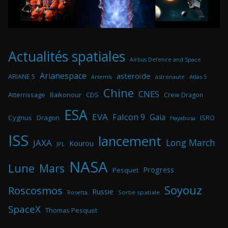
Actualités spatiales
Airbus Defence and Space
Arianespace
asteroïde
ARIANE 5
astronaute
Atlas 5
Artemis
Chine
CNES
Atterrissage
Baikonour
CDS
Crew Dragon
ESA
EVA
Falcon 9
Gaia
Cygnus
Dragon
ISRO
Hayabusa
ISS
lancement
Long March
JAXA
Kourou
JPL
NASA
Lune
Mars
Progress
Pesquet
Soyouz
Roscosmos
Russie
Rosetta
Sortie spatiale
SpaceX
Thomas Pesquet