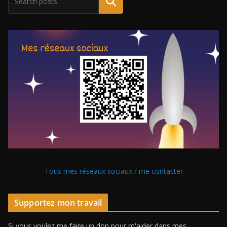
Tous mes réseaux sociaux / me contacter
Supportez mon travail
Si vous voulez me faire un don pour m'aider dans mes