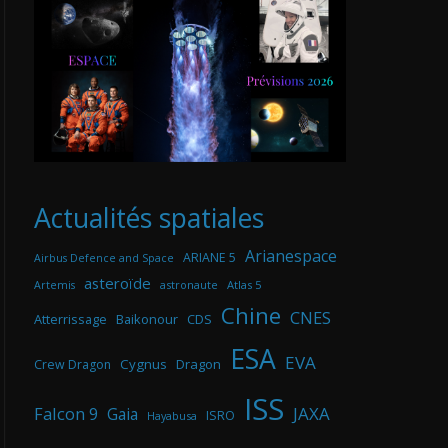
Actualités spatiales
Arianespace
ARIANE 5
Airbus Defence and Space
asteroïde
astronaute
Atlas 5
Artemis
Chine
CNES
Atterrissage
Baikonour
CDS
ESA
EVA
Cygnus
Dragon
Crew Dragon
ISS
Falcon 9
JAXA
Gaia
ISRO
Hayabusa