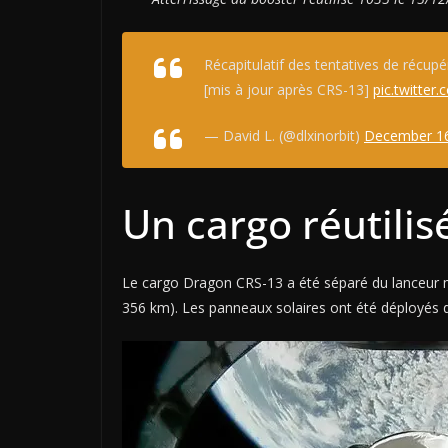
Récapitulatif des tentatives de récup
[mis à jour après CRS-13]
pic.twitte
— David L. (@dlxinorbit)
December 16
Un cargo réutilis
Le cargo Dragon CRS-13 a été séparé du lanceur m
356 km). Les panneaux solaires ont été déployés d