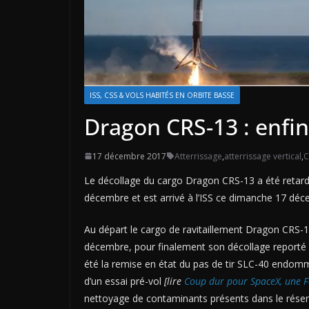
ISS, CSS & VOLS HABITÉS EN ORBITE BASSE
Dragon CRS-13 : enfin 
17 décembre 2017
Atterrissage
,
atterrissage vertical
,
C
Le décollage du cargo Dragon CRS-13 a été retardé 
décembre et est arrivé à l’ISS ce dimanche 17 déc
Au départ le cargo de ravitaillement Dragon CRS-1
décembre, pour finalement son décollage reporté l
été la remise en état du pas de tir SLC-40 endomm
d’un essai pré-vol
[lire
Coup dur pour SpaceX, une F
nettoyage de contaminants présents dans le réser