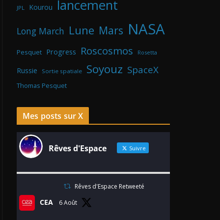
lancement
Kourou
JPL
NASA
Lune
Mars
Long March
Roscosmos
Progress
Pesquet
Rosetta
Soyouz
SpaceX
Russie
Sortie spatiale
Thomas Pesquet
Mes posts sur X
Rêves d'Espace
Suivre
Rêves d'Espace Retweeté
CEA
6 Août