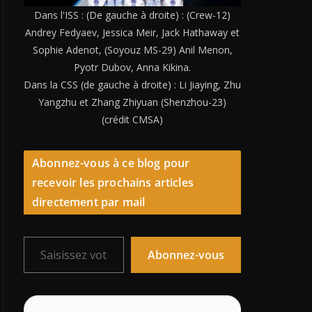
Dans l'ISS : (De gauche à droite) : (Crew-12)
Andrey Fedyaev, Jessica Meir, Jack Hathaway et
Sophie Adenot, (Soyouz MS-29) Anil Menon,
Pyotr Dubov, Anna Kikina.
Dans la CSS (de gauche à droite) : Li Jiaying, Zhu
Yangzhu et Zhang Zhiyuan (Shenzhou-23)
(crédit CMSA)
Abonnez-vous à ce blog pour
recevoir les prochains articles
directement par mail
Saisissez votre adresse e-mail…
Abonnez-vous