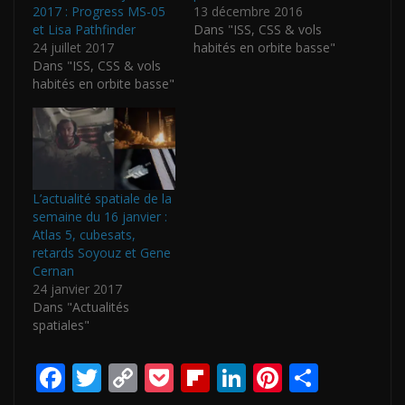
2017 : Progress MS-05
13 décembre 2016
et Lisa Pathfinder
Dans "ISS, CSS & vols
24 juillet 2017
habités en orbite basse"
Dans "ISS, CSS & vols
habités en orbite basse"
L’actualité spatiale de la
semaine du 16 janvier :
Atlas 5, cubesats,
retards Soyouz et Gene
Cernan
24 janvier 2017
Dans "Actualités
spatiales"
F
T
C
P
Fli
Li
Pi
P