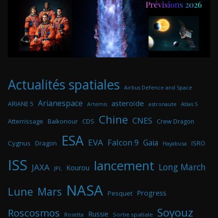
Actualités spatiales
Airbus Defence and Space
Arianespace
asteroïde
ARIANE 5
astronaute
Atlas 5
Artemis
Chine
CNES
Atterrissage
Baikonour
CDS
Crew Dragon
ESA
EVA
Falcon 9
Gaia
Cygnus
Dragon
ISRO
Hayabusa
ISS
lancement
Long March
JAXA
Kourou
JPL
NASA
Lune
Mars
Progress
Pesquet
Soyouz
Roscosmos
Russie
Rosetta
Sortie spatiale