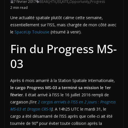
7 février 2017
BEAM
,
HTV
,
ISS
,
KITE
,
Opportunity
,
Progress
2 min read
Une actualité spatiale plutôt calme cette semaine,
essentiellement sur l’ISS, mais chargée de mon côté avec
le
SpaceUp Toulouse
(résumé à venir).
Fin du Progress MS-
03
Après 6 mois amarré à la Station Spatiale Internationale,
le cargo Progress MS-03 a terminé sa mission le 1er
février
. Il était arrivé à l’ISS le 16 juillet 2016 rempli de
cargaison
[lire
2 cargos arrivés à l’ISS en 2 jours : Progress
MS-03 et Dragon CRS-9
].
A 14h25 UTC le mardi 31, le
cargo a été désamarré de l’ISS après que celle-ci ait été
tournée de 90° pour éviter toute collision après la