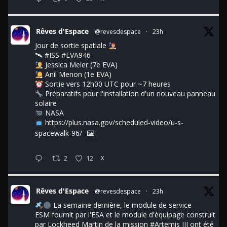
Rêves d'Espace
@revesdespace
·
23h
Jour de sortie spatiale
🛰
#ISS
#EVA946
Jessica Meier (7e EVA)
Anil Menon (1e EVA)
Sortie vers 12h00 UTC pour ~7 heures
Préparatifs pour l'installation d'un nouveau panneau
solaire
NASA
https://plus.nasa.gov/scheduled-video/u-s-
spacewalk-96/
2
12
X
Rêves d'Espace
@revesdespace
·
23h
La semaine dernière, le module de service
ESM fournit par l'ESA et le module d'équipage construit
par Lockheed Martin de la mission
#Artemis
III ont été