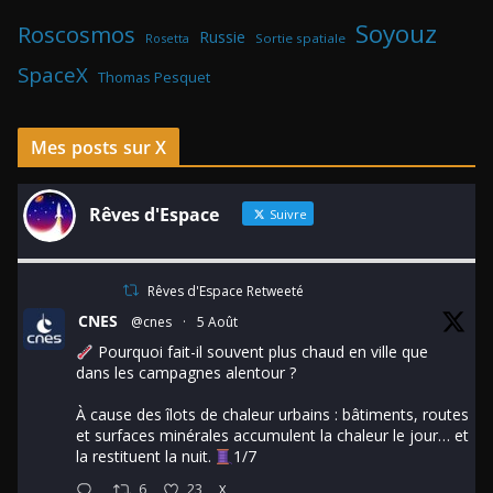
Soyouz
Roscosmos
Russie
Rosetta
Sortie spatiale
SpaceX
Thomas Pesquet
Mes posts sur X
Rêves d'Espace
Suivre
Rêves d'Espace Retweeté
CNES
@cnes
·
5 Août
Pourquoi fait-il souvent plus chaud en ville que
dans les campagnes alentour ?
À cause des îlots de chaleur urbains : bâtiments, routes
et surfaces minérales accumulent la chaleur le jour… et
la restituent la nuit.
1/7
6
23
X