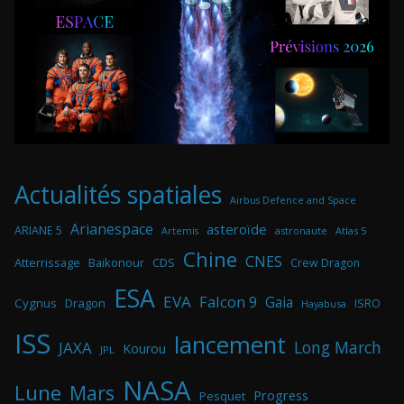
Actualités spatiales
Airbus Defence and Space
Arianespace
asteroïde
ARIANE 5
astronaute
Atlas 5
Artemis
Chine
CNES
Atterrissage
Baikonour
CDS
Crew Dragon
ESA
EVA
Falcon 9
Gaia
Cygnus
Dragon
ISRO
Hayabusa
ISS
lancement
Long March
JAXA
Kourou
JPL
NASA
Lune
Mars
Progress
Pesquet