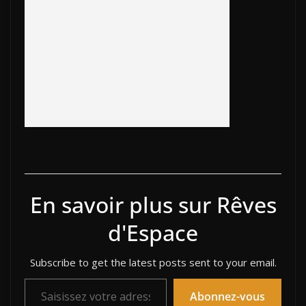
o
n
d
n
k
k
En savoir plus sur Rêves
d'Espace
Subscribe to get the latest posts sent to your email.
Saisissez votre adresse e-mail…
Abonnez-vous