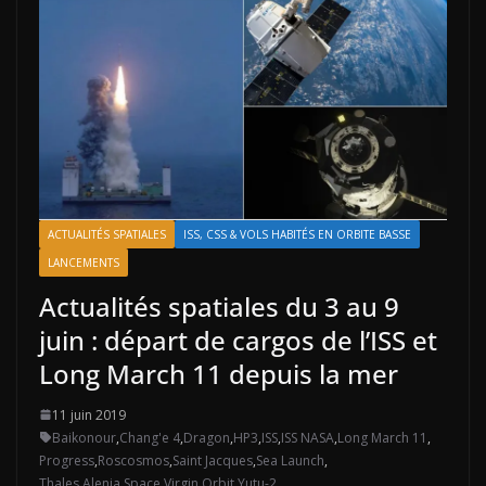
ACTUALITÉS SPATIALES
ISS, CSS & VOLS HABITÉS EN ORBITE BASSE
LANCEMENTS
Actualités spatiales du 3 au 9
juin : départ de cargos de l’ISS et
Long March 11 depuis la mer
11 juin 2019
Baikonour
,
Chang'e 4
,
Dragon
,
HP3
,
ISS
,
ISS NASA
,
Long March 11
,
Progress
,
Roscosmos
,
Saint Jacques
,
Sea Launch
,
Thales Alenia Space
,
Virgin Orbit
,
Yutu-2