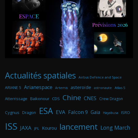
Actualités spatiales
Airbus Defence and Space
Arianespace
asteroïde
ARIANE 5
astronaute
Atlas 5
Artemis
Chine
CNES
Atterrissage
Baikonour
CDS
Crew Dragon
ESA
EVA
Falcon 9
Gaia
Cygnus
Dragon
ISRO
Hayabusa
ISS
lancement
Long March
JAXA
Kourou
JPL