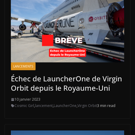
LANCEMENTS
Échec de LauncherOne de Virgin
Orbit depuis le Royaume-Uni
10 janvier 2023
Cosmic Girl
,
lancement
,
LauncherOne
,
Virgin Orbit
3 min read