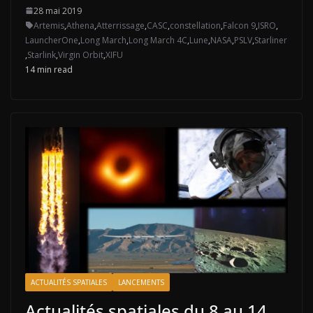
28 mai 2019
Artemis
,
Athena
,
Atterrissage
,
CASC
,
constellation
,
Falcon 9
,
ISRO
,
LauncherOne
,
Long March
,
Long March 4C
,
Lune
,
NASA
,
PSLV
,
Starliner
,
Starlink
,
Virgin Orbit
,
XIFU
14 min read
ACTUALITÉS SPATIALES
LANCEMENTS
Actualités spatiales du 8 au 14