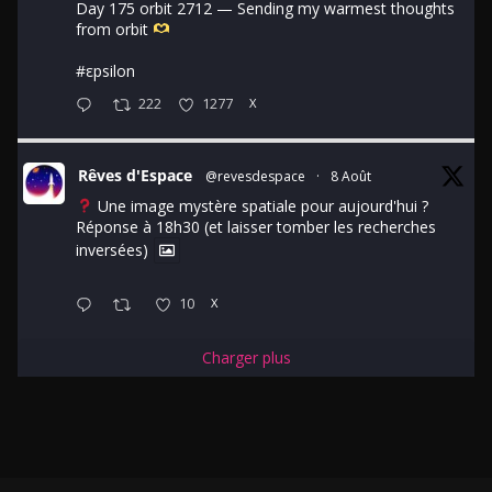
Day 175 orbit 2712 — Sending my warmest thoughts
from orbit
#εpsilon
222
1277
X
Rêves d'Espace
@revesdespace
·
8 Août
Une image mystère spatiale pour aujourd'hui ?
Réponse à 18h30 (et laisser tomber les recherches
inversées)
10
X
Charger plus