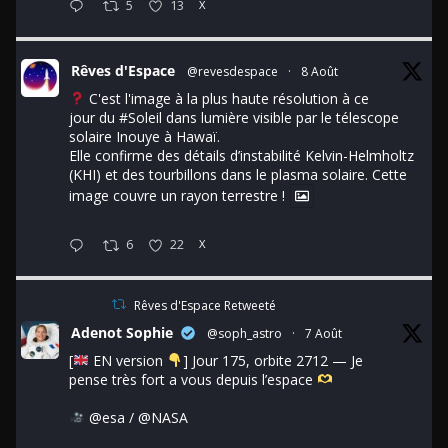
5
13
X
Rêves d'Espace
@revesdespace
·
8 Août
C'est l'image à la plus haute résolution à ce
jour du
#Soleil
dans lumière visible par le télescope
solaire Inouye à Hawaï.
Elle confirme des détails d’instabilité Kelvin-Helmholtz
(KHI) et des tourbillons dans le plasma solaire. Cette
image couvre un rayon terrestre !
6
22
X
Rêves d'Espace Retweeté
Adenot Sophie
@soph_astro
·
7 Août
[
EN version
] Jour 175, orbite 2712 — Je
pense très fort a vous depuis l’espace
@esa
/
@NASA