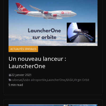
ACTUALITÉS SPATIALES
Un nouveau lanceur :
LauncherOne
22 janvier 2021
cubesat
,
fusée aéroportée
,
LauncherOne
,
NASA
,
Virgin Orbit
5 min read