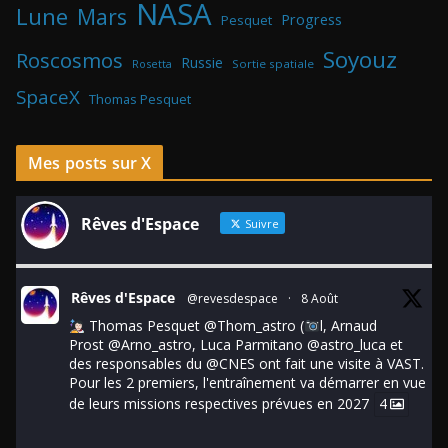
NASA
Lune
Mars
Progress
Pesquet
Soyouz
Roscosmos
Russie
Rosetta
Sortie spatiale
SpaceX
Thomas Pesquet
Mes posts sur X
Rêves d'Espace
Suivre
Rêves d'Espace
@revesdespace
·
8 Août
Thomas Pesquet
@Thom_astro
(
l, Arnaud
Prost
@Arno_astro
, Luca Parmitano
@astro_luca
et
des responsables du
@CNES
ont fait une visite à VAST.
Pour les 2 premiers, l'entraînement va démarrer en vue
de leurs missions respectives prévues en 2027
4