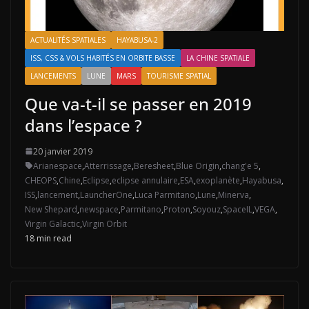
ACTUALITÉS SPATIALES
HAYABUSA-2
ISS, CSS & VOLS HABITÉS EN ORBITE BASSE
LA CHINE SPATIALE
LANCEMENTS
LUNE
MARS
TOURISME SPATIAL
Que va-t-il se passer en 2019
dans l’espace ?
20 janvier 2019
Arianespace
,
Atterrissage
,
Beresheet
,
Blue Origin
,
chang'e 5
,
CHEOPS
,
Chine
,
Eclipse
,
eclipse annulaire
,
ESA
,
exoplanète
,
Hayabusa
,
ISS
,
lancement
,
LauncherOne
,
Luca Parmitano
,
Lune
,
Minerva
,
New Shepard
,
newspace
,
Parmitano
,
Proton
,
Soyouz
,
SpaceIL
,
VEGA
,
Virgin Galactic
,
Virgin Orbit
18 min read