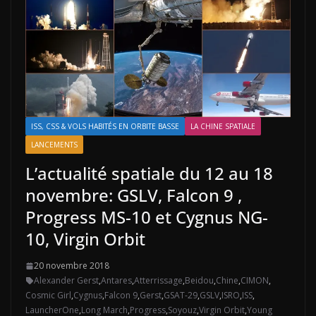
ISS, CSS & VOLS HABITÉS EN ORBITE BASSE
LA CHINE SPATIALE
LANCEMENTS
L’actualité spatiale du 12 au 18
novembre: GSLV, Falcon 9 ,
Progress MS-10 et Cygnus NG-
10, Virgin Orbit
20 novembre 2018
Alexander Gerst
,
Antares
,
Atterrissage
,
Beidou
,
Chine
,
CIMON
,
Cosmic Girl
,
Cygnus
,
Falcon 9
,
Gerst
,
GSAT-29
,
GSLV
,
ISRO
,
ISS
,
LauncherOne
,
Long March
,
Progress
,
Soyouz
,
Virgin Orbit
,
Young