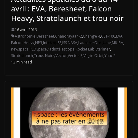
avril : EVA, Beresheet, Falcon
Heavy, Stratolaunch et trou noir
16 avril 2019
Astronomie
,
Beresheet
,
Chandrayaan-2
,
Chang'e 4
,
CST-100
,
EVA
,
Falcon Heavy
,
HP3
,
Intelsat
,
ISS
,
ISS NASA
,
LauncherOne
,
Lune
,
MIURA
,
newspace
,
PLDSpace
,
radiotélescope
,
Rocket Lab
,
Starliner
,
Stratolaunch
,
Trous Noirs
,
Vector
,
Vector-R
,
Virgin Orbit
,
Yutu-2
13 min read