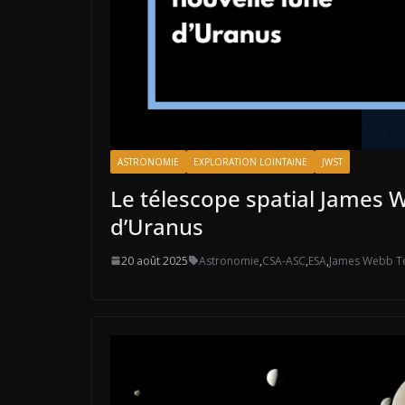
ASTRONOMIE
EXPLORATION LOINTAINE
JWST
Le télescope spatial James 
d’Uranus
20 août 2025
Astronomie
,
CSA-ASC
,
ESA
,
James Webb T