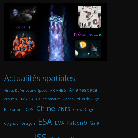
Actualités spatiales
Arianespace
ARIANE 5
Airbus Defence and Space
asteroïde
Atterrissage
astronaute
Atlas 5
Artemis
Chine
CNES
Baikonour
CDS
Crew Dragon
ESA
EVA
Falcon 9
Gaia
Cygnus
Dragon
ISS