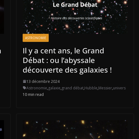
ASTRONOMIE
n
Il y a cent ans, le Grand
Débat : ou l’abyssale
découverte des galaxies !
13 décembre 2024
Astronomie
,
galaxie
,
grand débat
,
Hubble
,
Messier
,
univers
10 min read