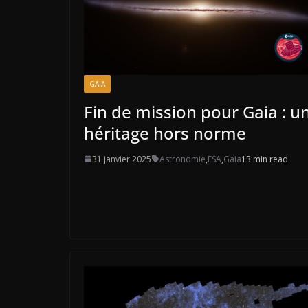
GAIA
Fin de mission pour Gaia : u
héritage hors norme
31 janvier 2025
Astronomie
,
ESA
,
Gaia
13 min read