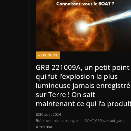
ASTRONOMIE
GRB 221009A, un petit point
qui fut l’explosion la plus
lumineuse jamais enregistré
sur Terre ! On sait
maintenant ce qui l’a produi
30 août 2024
Astronomie
,
astrophysique
,
BOAT
,
GRB
,
sursaut gamma
4 min read