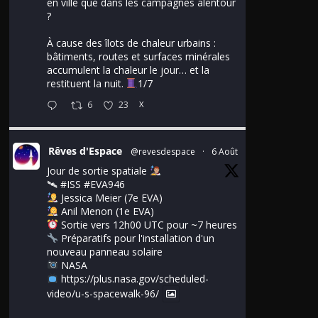
en ville que dans les campagnes alentour
?
À cause des îlots de chaleur urbains :
bâtiments, routes et surfaces minérales
accumulent la chaleur le jour… et la
restituent la nuit.
1/7
6
23
X
Rêves d'Espace
@revesdespace
·
6 Août
Jour de sortie spatiale
🛰
#ISS
#EVA946
Jessica Meier (7e EVA)
Anil Menon (1e EVA)
Sortie vers 12h00 UTC pour ~7 heures
Préparatifs pour l'installation d'un
nouveau panneau solaire
NASA
https://plus.nasa.gov/scheduled-
video/u-s-spacewalk-96/