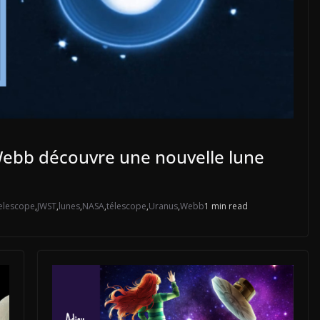
Webb découvre une nouvelle lune
elescope
,
JWST
,
lunes
,
NASA
,
télescope
,
Uranus
,
Webb
1 min read