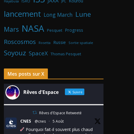
JAXA
Kourou
ISRO
Hayabusa
JPL
lancement
Lune
Long March
NASA
Mars
Progress
Pesquet
Roscosmos
Russie
Rosetta
Sortie spatiale
Soyouz
SpaceX
Thomas Pesquet
Mes posts sur X
Rêves d'Espace
Suivre
Rêves d'Espace Retweeté
CNES
@cnes
·
5 Août
Pourquoi fait-il souvent plus chaud