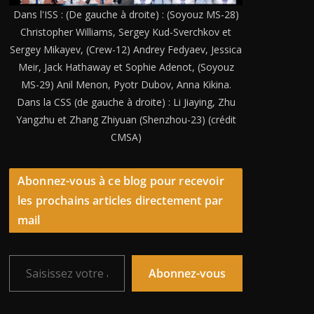
Dans l'ISS : (De gauche à droite) : (Soyouz MS-28)
Christopher Williams, Sergey Kud-Sverchkov et
Sergey Mikayev, (Crew-12) Andrey Fedyaev, Jessica
Meir, Jack Hathaway et Sophie Adenot, (Soyouz
MS-29) Anil Menon, Pyotr Dubov, Anna Kikina.
Dans la CSS (de gauche à droite) : Li Jiaying, Zhu
Yangzhu et Zhang Zhiyuan (Shenzhou-23) (crédit
CMSA)
Abonnez-vous à ce blog pour recevoir
les prochains articles directement par
mail
Saisissez votre adresse e-mail…
Abonnez-vous