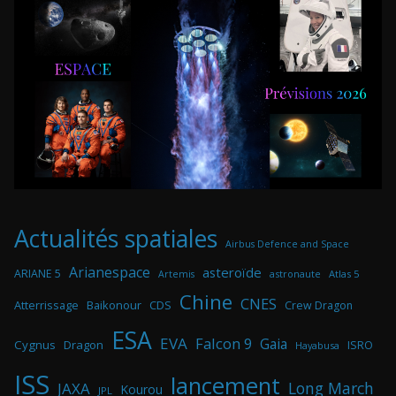
Actualités spatiales
Airbus Defence and Space
Arianespace
asteroïde
ARIANE 5
astronaute
Atlas 5
Artemis
Chine
CNES
Atterrissage
Baikonour
CDS
Crew Dragon
ESA
EVA
Falcon 9
Gaia
Cygnus
Dragon
ISRO
Hayabusa
ISS
lancement
Long March
JAXA
Kourou
JPL