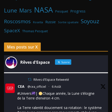
NASA
Lune
Mars
Progress
Pesquet
Soyouz
Roscosmos
Russie
Rosetta
Sortie spatiale
SpaceX
Thomas Pesquet
Mes posts sur X
Rêves d'Espace
Suivre
Rêves d'Espace Retweeté
CEA
@cea_officiel
·
6 Août
#Univers
|
Chaque année, la Lune s’éloigne
de la Terre d’environ 4 cm.
La Terre ralentit doucement sa rotation : le système