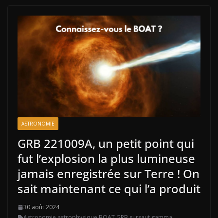
ASTRONOMIE
GRB 221009A, un petit point qui
fut l’explosion la plus lumineuse
jamais enregistrée sur Terre ! On
sait maintenant ce qui l’a produit
30 août 2024
Astronomie
,
astrophysique
,
BOAT
,
GRB
,
sursaut gamma