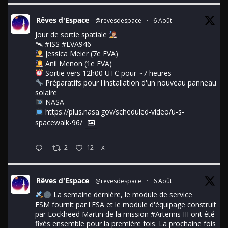
Rêves d'Espace
@revesdespace
·
6 Août
Jour de sortie spatiale
🛰
#ISS
#EVA946
Jessica Meier (7e EVA)
Anil Menon (1e EVA)
Sortie vers 12h00 UTC pour ~7 heures
Préparatifs pour l'installation d'un nouveau panneau
solaire
NASA
https://plus.nasa.gov/scheduled-video/u-s-
spacewalk-96/
2
12
X
Rêves d'Espace
@revesdespace
·
6 Août
La semaine dernière, le module de service
ESM fournit par l'ESA et le module d'équipage construit
par Lockheed Martin de la mission
#Artemis
III ont été
fixés ensemble pour la première fois. La prochaine fois