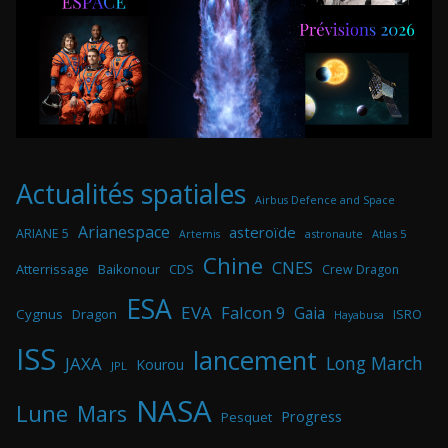
Actualités spatiales
Airbus Defence and Space
Arianespace
asteroïde
ARIANE 5
astronaute
Atlas 5
Artemis
Chine
CNES
Atterrissage
Baikonour
CDS
Crew Dragon
ESA
EVA
Falcon 9
Gaia
Cygnus
Dragon
ISRO
Hayabusa
ISS
lancement
Long March
JAXA
Kourou
JPL
NASA
Lune
Mars
Progress
Pesquet