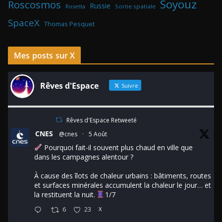
Soyouz
Roscosmos
Russie
Rosetta
Sortie spatiale
SpaceX
Thomas Pesquet
Mes posts sur X
Rêves d'Espace
Suivre
Rêves d'Espace Retweeté
CNES
@cnes
·
5 Août
Pourquoi fait-il souvent plus chaud en ville que
dans les campagnes alentour ?
À cause des îlots de chaleur urbains : bâtiments, routes
et surfaces minérales accumulent la chaleur le jour… et
la restituent la nuit.
1/7
6
23
X