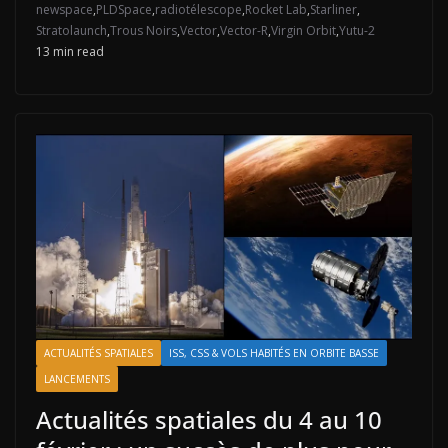
newspace
,
PLDSpace
,
radiotélescope
,
Rocket Lab
,
Starliner
,
Stratolaunch
,
Trous Noirs
,
Vector
,
Vector-R
,
Virgin Orbit
,
Yutu-2
13 min read
ACTUALITÉS SPATIALES
ISS, CSS & VOLS HABITÉS EN ORBITE BASSE
LANCEMENTS
Actualités spatiales du 4 au 10