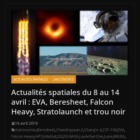
ACTUALITÉS SPATIALES
LANCEMENTS
Actualités spatiales du 8 au 14
avril : EVA, Beresheet, Falcon
Heavy, Stratolaunch et trou noir
16 avril 2019
Astronomie
,
Beresheet
,
Chandrayaan-2
,
Chang'e 4
,
CST-100
,
EVA
,
Falcon Heavy
,
HP3
,
Intelsat
,
ISS
,
ISS NASA
,
LauncherOne
,
Lune
,
MIURA
,