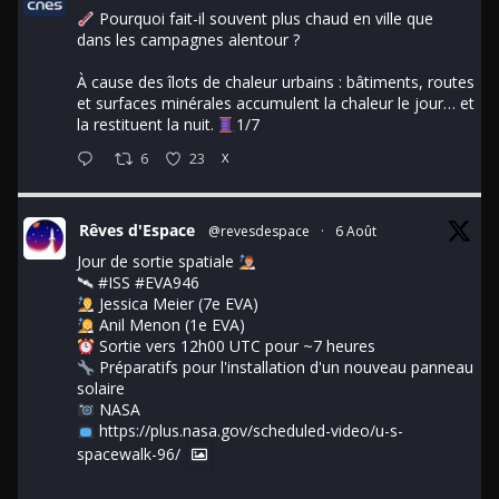
Pourquoi fait-il souvent plus chaud en ville que
dans les campagnes alentour ?
À cause des îlots de chaleur urbains : bâtiments, routes
et surfaces minérales accumulent la chaleur le jour… et
la restituent la nuit.
1/7
6
23
X
Rêves d'Espace
@revesdespace
·
6 Août
Jour de sortie spatiale
🛰
#ISS
#EVA946
Jessica Meier (7e EVA)
Anil Menon (1e EVA)
Sortie vers 12h00 UTC pour ~7 heures
Préparatifs pour l'installation d'un nouveau panneau
solaire
NASA
https://plus.nasa.gov/scheduled-video/u-s-
spacewalk-96/