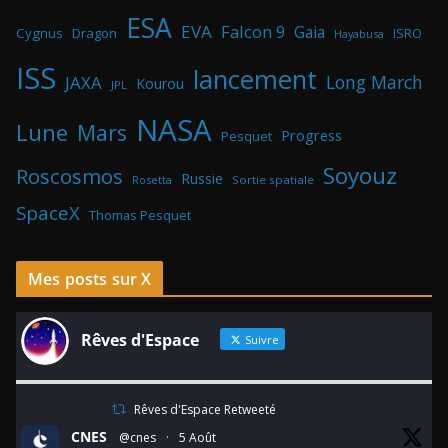
ESA
EVA
Falcon 9
Gaia
Cygnus
Dragon
ISRO
Hayabusa
ISS
lancement
Long March
JAXA
Kourou
JPL
NASA
Lune
Mars
Progress
Pesquet
Soyouz
Roscosmos
Russie
Rosetta
Sortie spatiale
SpaceX
Thomas Pesquet
Mes posts sur X
Rêves d'Espace
Suivre
Rêves d'Espace Retweeté
CNES
@cnes
·
5 Août