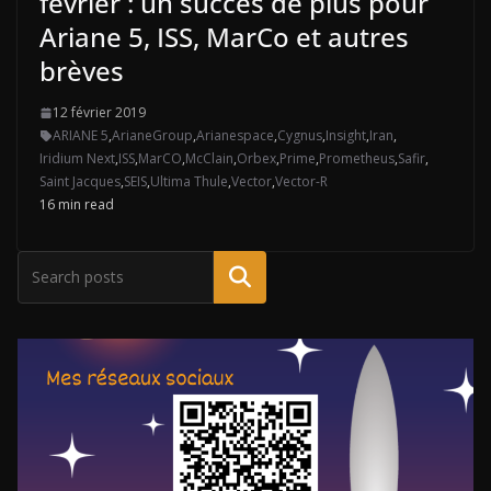
février : un succès de plus pour
Ariane 5, ISS, MarCo et autres
brèves
12 février 2019
ARIANE 5
,
ArianeGroup
,
Arianespace
,
Cygnus
,
Insight
,
Iran
,
Iridium Next
,
ISS
,
MarCO
,
McClain
,
Orbex
,
Prime
,
Prometheus
,
Safir
,
Saint Jacques
,
SEIS
,
Ultima Thule
,
Vector
,
Vector-R
16 min read