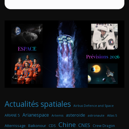
Actualités spatiales
Airbus Defence and Space
Arianespace
asteroïde
ARIANE 5
astronaute
Atlas 5
Artemis
Chine
CNES
Atterrissage
Baikonour
CDS
Crew Dragon