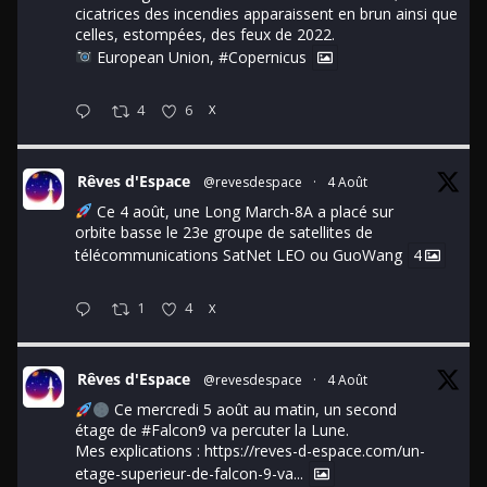
cicatrices des incendies apparaissent en brun ainsi que
celles, estompées, des feux de 2022.
European Union,
#Copernicus
4
6
X
Rêves d'Espace
@revesdespace
·
4 Août
Ce 4 août, une Long March-8A a placé sur
orbite basse le 23e groupe de satellites de
télécommunications SatNet LEO ou GuoWang
4
1
4
X
Rêves d'Espace
@revesdespace
·
4 Août
Ce mercredi 5 août au matin, un second
étage de
#Falcon9
va percuter la Lune.
Mes explications :
https://reves-d-espace.com/un-
etage-superieur-de-falcon-9-va...