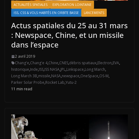
ACTUALITÉS SPATIALES
EXPLORATION LOINTAINE
ISS, CSS & VOLS HABITÉS EN ORBITE BASSE
LANCEMENTS
Actus spatiales du 25 au 31 mars
: Newspace, Chine, et un missile
dans l’espace
2 avril 2019
Chang'e
,
Chang'e 4
,
Chine
,
CNES
,
débris spatiaux
,
Electron
,
EVA
,
historique
,
Inde
,
ISS
,
ISS NASA
,
JPL
,
Linkspace
,
Long March
,
Long March 3B
,
missile
,
NASA
,
newspace
,
OneSpace
,
OS-M
,
Parker Solar Probe
,
Rocket Lab
,
Yutu-2
11 min read