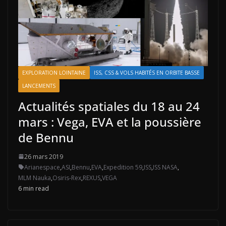
EXPLORATION LOINTAINE
ISS, CSS & VOLS HABITÉS EN ORBITE BASSE
LANCEMENTS
Actualités spatiales du 18 au 24
mars : Vega, EVA et la poussière
de Bennu
26 mars 2019
Arianespace
,
ASI
,
Bennu
,
EVA
,
Expedition 59
,
ISS
,
ISS NASA
,
MLM Nauka
,
Osiris-Rex
,
REXUS
,
VEGA
6 min read