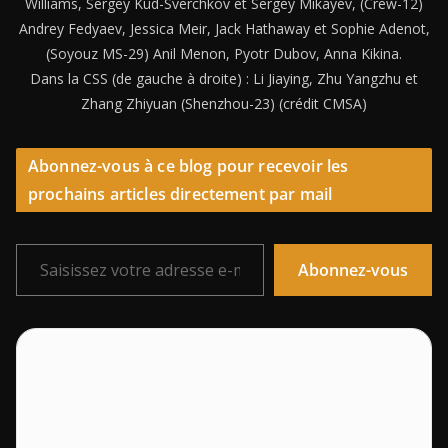
Williams, Sergey Kud-Sverchkov et Sergey Mikayev, (Crew-12)
Andrey Fedyaev, Jessica Meir, Jack Hathaway et Sophie Adenot,
(Soyouz MS-29) Anil Menon, Pyotr Dubov, Anna Kikina.
Dans la CSS (de gauche à droite) : Li Jiaying, Zhu Yangzhu et
Zhang Zhiyuan (Shenzhou-23) (crédit CMSA)
Abonnez-vous à ce blog pour recevoir les
prochains articles directement par mail
Saisissez votre adresse e-mail…
Abonnez-vous