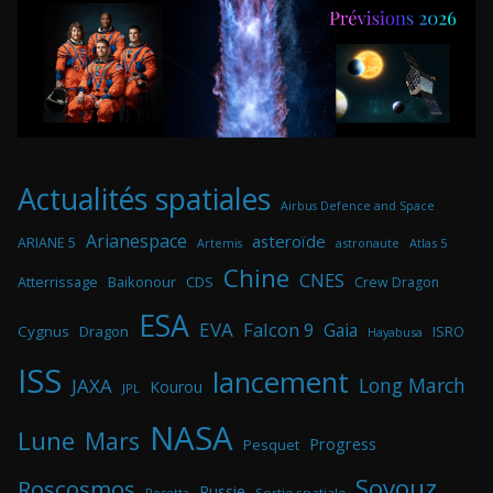
Actualités spatiales
Airbus Defence and Space
Arianespace
asteroïde
ARIANE 5
astronaute
Atlas 5
Artemis
Chine
CNES
Atterrissage
Baikonour
CDS
Crew Dragon
ESA
EVA
Falcon 9
Gaia
Cygnus
Dragon
ISRO
Hayabusa
ISS
lancement
Long March
JAXA
Kourou
JPL
NASA
Lune
Mars
Progress
Pesquet
Soyouz
Roscosmos
Russie
Rosetta
Sortie spatiale