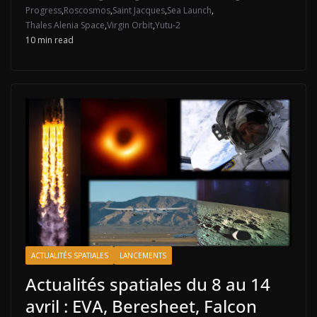
Progress
,
Roscosmos
,
Saint Jacques
,
Sea Launch
,
Thales Alenia Space
,
Virgin Orbit
,
Yutu-2
10 min read
ACTUALITÉS SPATIALES
LANCEMENTS
Actualités spatiales du 8 au 14
avril : EVA, Beresheet, Falcon