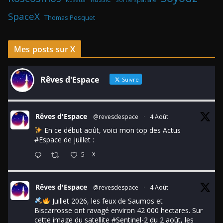
SpaceX
Thomas Pesquet
Mes posts sur X
Rêves d'Espace
Suivre
Rêves d'Espace
@revesdespace
·
4 Août
En ce début août, voici mon top des Actus
#Espace
de juillet :
5
X
Rêves d'Espace
@revesdespace
·
4 Août
Juillet 2026, les feux de Saumos et
Biscarrosse ont ravagé environ 42 000 hectares. Sur
cette image du satellite
#Sentinel
-2 du 2 août, les