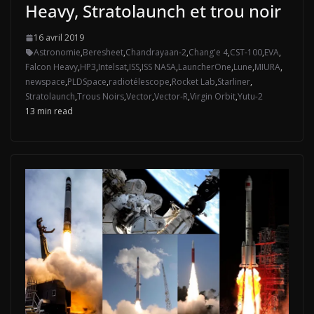
Heavy, Stratolaunch et trou noir
16 avril 2019
Astronomie
,
Beresheet
,
Chandrayaan-2
,
Chang'e 4
,
CST-100
,
EVA
,
Falcon Heavy
,
HP3
,
Intelsat
,
ISS
,
ISS NASA
,
LauncherOne
,
Lune
,
MIURA
,
newspace
,
PLDSpace
,
radiotélescope
,
Rocket Lab
,
Starliner
,
Stratolaunch
,
Trous Noirs
,
Vector
,
Vector-R
,
Virgin Orbit
,
Yutu-2
13 min read