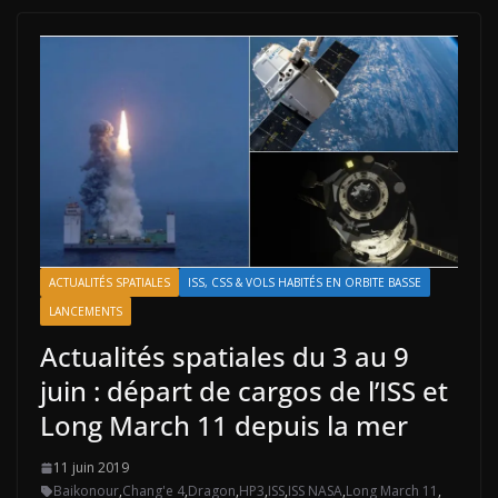
ACTUALITÉS SPATIALES
ISS, CSS & VOLS HABITÉS EN ORBITE BASSE
LANCEMENTS
Actualités spatiales du 3 au 9
juin : départ de cargos de l’ISS et
Long March 11 depuis la mer
11 juin 2019
Baikonour
,
Chang'e 4
,
Dragon
,
HP3
,
ISS
,
ISS NASA
,
Long March 11
,