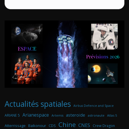
Actualités spatiales
Airbus Defence and Space
Arianespace
asteroïde
ARIANE 5
astronaute
Atlas 5
Artemis
Chine
CNES
Atterrissage
Baikonour
CDS
Crew Dragon