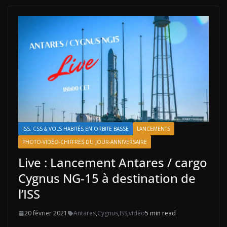
ISS, CSS & VOLS HABITÉS EN ORBITE BASSE
LANCEMENTS
PHOTO-VIDÉO-CHIFFRES DU JOUR-ANNIVERSAIRE
Live : Lancement Antares / cargo
Cygnus NG-15 à destination de
l’ISS
20 février 2021
Antares
,
Cygnus
,
ISS
,
vidéo
5 min read