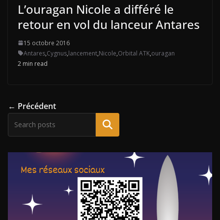
L’ouragan Nicole a différé le
retour en vol du lanceur Antares
15 octobre 2016
Antares
,
Cygnus
,
lancement
,
Nicole
,
Orbital ATK
,
ouragan
2 min read
← Précédent