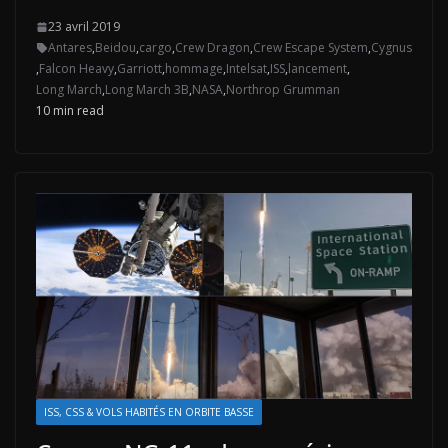
23 avril 2019
Antares
,
Beidou
,
cargo
,
Crew Dragon
,
Crew Escape System
,
Cygnus
,
Falcon Heavy
,
Garriott
,
hommage
,
Intelsat
,
ISS
,
lancement
,
Long March
,
Long March 3B
,
NASA
,
Northrop Grumman
10 min read
ISS, CSS & VOLS HABITÉS EN ORBITE BASSE