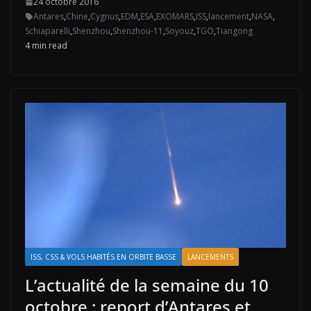
24 octobre 2016
Antares
,
Chine
,
Cygnus
,
EDM
,
ESA
,
EXOMARS
,
ISS
,
lancement
,
NASA
,
Schiaparelli
,
Shenzhou
,
Shenzhou-11
,
Soyouz
,
TGO
,
Tiangong
4 min read
ISS, CSS & VOLS HABITÉS EN ORBITE BASSE
LANCEMENTS
L’actualité de la semaine du 10
octobre : report d’Antares et