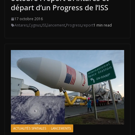
départ d’un Progress de l’ISS
17 octobre 2016
Antares
,
Cygnus
,
ISS
,
lancement
,
Progress
,
report
1 min read
ACTUALITÉS SPATIALES
LANCEMENTS