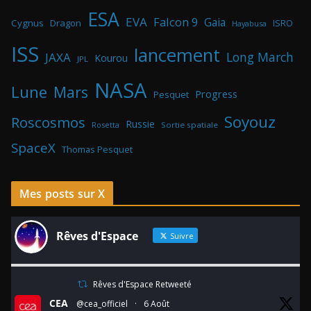
ESA
EVA
Falcon 9
Gaia
Cygnus
Dragon
ISRO
Hayabusa
ISS
lancement
Long March
JAXA
Kourou
JPL
NASA
Lune
Mars
Progress
Pesquet
Soyouz
Roscosmos
Russie
Rosetta
Sortie spatiale
SpaceX
Thomas Pesquet
Mes posts sur X
Rêves d'Espace
Suivre
Rêves d'Espace Retweeté
CEA
@cea_officiel
·
6 Août