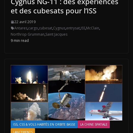
Cygnus NG-11 : des expériences
et des cubesats pour l’ISS
22 avril 2019
Antares
,
cargo
,
cubesat
,
Cygnus
,
entrysat
,
ISS
,
McClain
,
Northrop Grumman
,
Saint Jacques
9 min read
ISS, CSS & VOLS HABITÉS EN ORBITE BASSE
LA CHINE SPATIALE
LANCEMENTS