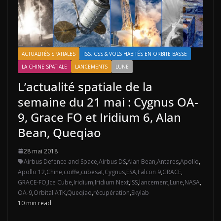
ACTUALITÉS SPATIALES
ISS, CSS & VOLS HABITÉS EN ORBITE BASSE
LA CHINE SPATIALE
LANCEMENTS
LUNE
L’actualité spatiale de la
semaine du 21 mai : Cygnus OA-
9, Grace FO et Iridium 6, Alan
Bean, Queqiao
28 mai 2018
Airbus Defence and Space
,
Airbus DS
,
Alan Bean
,
Antares
,
Apollo
,
Apollo 12
,
Chine
,
coiffe
,
cubesat
,
Cygnus
,
ESA
,
Falcon 9
,
GRACE
,
GRACE-FO
,
Ice Cube
,
Iridium
,
Iridium Next
,
ISS
,
lancement
,
Lune
,
NASA
,
OA-9
,
Orbital ATK
,
Queqiao
,
récupération
,
Skylab
10 min read