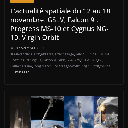
L’actualité spatiale du 12 au 18
novembre: GSLV, Falcon 9 ,
Progress MS-10 et Cygnus NG-
10, Virgin Orbit
20 novembre 2018
Alexander Gerst
,
Antares
,
Atterrissage
,
Beidou
,
Chine
,
CIMON
,
Cosmic Girl
,
Cygnus
,
Falcon 9
,
Gerst
,
GSAT-29
,
GSLV
,
ISRO
,
ISS
,
LauncherOne
,
Long March
,
Progress
,
Soyouz
,
Virgin Orbit
,
Young
10 min read