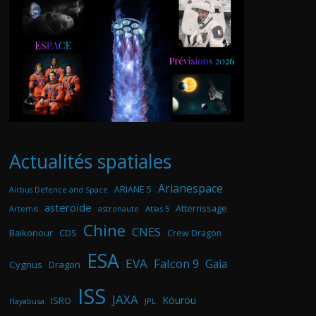
Actualités spatiales
Arianespace
ARIANE 5
Airbus Defence and Space
asteroïde
Atterrissage
astronaute
Atlas 5
Artemis
Chine
CNES
Baikonour
CDS
Crew Dragon
ESA
EVA
Falcon 9
Gaia
Cygnus
Dragon
ISS
JAXA
Kourou
ISRO
Hayabusa
JPL