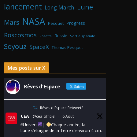
lancement
Lune
Long March
NASA
Mars
Progress
Pesquet
Roscosmos
Russie
Rosetta
Sortie spatiale
Soyouz
SpaceX
Thomas Pesquet
Mes posts sur X
Rêves d'Espace
Suivre
Rêves d'Espace Retweeté
CEA
@cea_officiel
·
6 Août
#Univers
|
Chaque année, la
Lune s’éloigne de la Terre d’environ 4 cm.