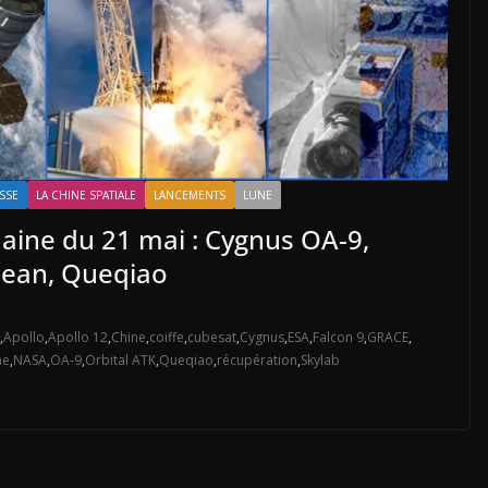
ASSE
LA CHINE SPATIALE
LANCEMENTS
LUNE
emaine du 21 mai : Cygnus OA-9,
 Bean, Queqiao
,
Apollo
,
Apollo 12
,
Chine
,
coiffe
,
cubesat
,
Cygnus
,
ESA
,
Falcon 9
,
GRACE
,
ne
,
NASA
,
OA-9
,
Orbital ATK
,
Queqiao
,
récupération
,
Skylab