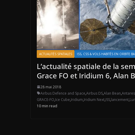
ACTUALITÉS SPATIALES
ISS, CSS & VOLS HABITÉS EN ORBITE B
L’actualité spatiale de la s
Grace FO et Iridium 6, Alan
28 mai 2018
Airbus Defence and Space
,
Airbus DS
,
Alan Bean
,
Antares
GRACE-FO
,
Ice Cube
,
Iridium
,
Iridium Next
,
ISS
,
lancement
,
Lu
10 min read