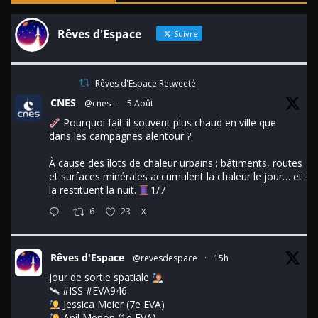
Rêves d'Espace
Suivre
Rêves d'Espace Retweeté
CNES
@cnes
·
5 Août
Pourquoi fait-il souvent plus chaud en ville que
dans les campagnes alentour ?
À cause des îlots de chaleur urbains : bâtiments, routes
et surfaces minérales accumulent la chaleur le jour… et
la restituent la nuit.
1/7
6
23
X
Rêves d'Espace
@revesdespace
·
15h
Jour de sortie spatiale
🛰
#ISS
#EVA946
Jessica Meier (7e EVA)
Anil Menon (1e EVA)