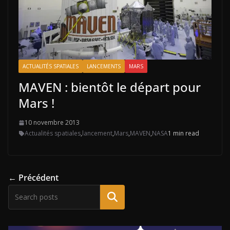
ACTUALITÉS SPATIALES
LANCEMENTS
MARS
MAVEN : bientôt le départ pour
Mars !
10 novembre 2013
Actualités spatiales
,
lancement
,
Mars
,
MAVEN
,
NASA
1 min read
← Précédent