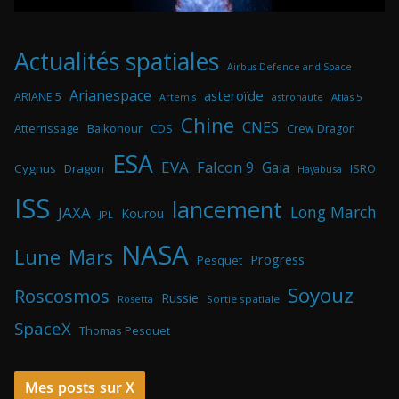
Actualités spatiales
Airbus Defence and Space
Arianespace
asteroïde
ARIANE 5
astronaute
Atlas 5
Artemis
Chine
CNES
Atterrissage
Baikonour
CDS
Crew Dragon
ESA
EVA
Falcon 9
Gaia
Cygnus
Dragon
ISRO
Hayabusa
ISS
lancement
Long March
JAXA
Kourou
JPL
NASA
Lune
Mars
Progress
Pesquet
Soyouz
Roscosmos
Russie
Rosetta
Sortie spatiale
SpaceX
Thomas Pesquet
Mes posts sur X