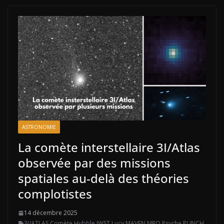
ASTRONOMIE
La comète interstellaire 3I/Atlas
observée par des missions
spatiales au-delà des théories
complotistes
14 décembre 2025
3I/ATLAS
,
Comète
,
Hubble
,
JWST
,
Lucy
,
MAVEN
,
MRO
,
Psyche
,
PUNCH
,