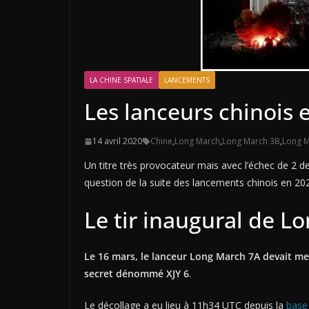
LA CHINE SPATIALE
LANCEMENTS
Les lanceurs chinois 
14 avril 2020
Chine
,
Long March
,
Long March 3B
,
Long M
Un titre très provocateur mais avec l’échec de 2 de
question de la suite des lancements chinois en 20
Le tir inaugural de L
Le 16 mars, le lanceur Long March 7A devait met
secret dénommé XJY 6
.
Le décollage a eu lieu à 11h34 UTC depuis la
base