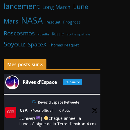
lancement
Lune
Long March
NASA
Mars
Progress
Pesquet
Roscosmos
Russie
Rosetta
Sortie spatiale
Soyouz
SpaceX
Thomas Pesquet
Mes posts sur X
Rêves d'Espace
Suivre
Rêves d'Espace Retweeté
CEA
@cea_officiel
·
6 Août
#Univers
|
Chaque année, la
Lune s’éloigne de la Terre d’environ 4 cm.