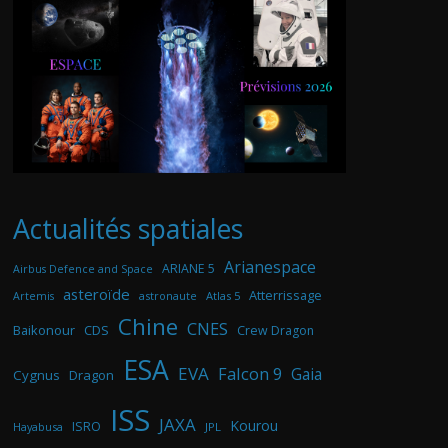
Actualités spatiales
Arianespace
ARIANE 5
Airbus Defence and Space
asteroïde
Atterrissage
astronaute
Atlas 5
Artemis
Chine
CNES
Baikonour
CDS
Crew Dragon
ESA
EVA
Falcon 9
Gaia
Cygnus
Dragon
ISS
JAXA
Kourou
ISRO
Hayabusa
JPL