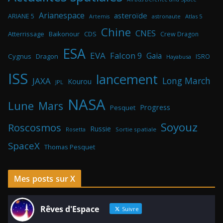
Arianespace
asteroïde
ARIANE 5
astronaute
Atlas 5
Artemis
Chine
CNES
Atterrissage
Baikonour
CDS
Crew Dragon
ESA
EVA
Falcon 9
Gaia
Cygnus
Dragon
ISRO
Hayabusa
ISS
lancement
Long March
JAXA
Kourou
JPL
NASA
Lune
Mars
Progress
Pesquet
Soyouz
Roscosmos
Russie
Rosetta
Sortie spatiale
SpaceX
Thomas Pesquet
Mes posts sur X
Rêves d'Espace
Suivre