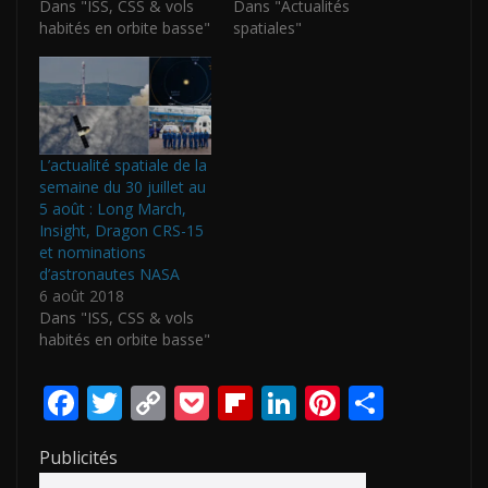
Dans "ISS, CSS & vols
Dans "Actualités
habités en orbite basse"
spatiales"
L’actualité spatiale de la
semaine du 30 juillet au
5 août : Long March,
Insight, Dragon CRS-15
et nominations
d’astronautes NASA
6 août 2018
Dans "ISS, CSS & vols
habités en orbite basse"
F
T
C
P
Fli
Li
Pi
P
ac
w
o
o
p
n
nt
ar
Publicités
e
itt
p
ck
b
k
er
ta