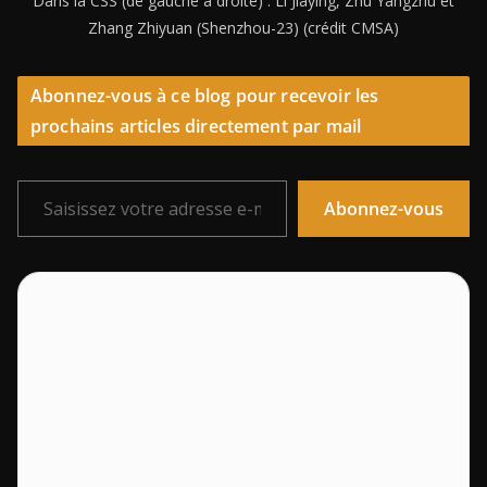
Dans la CSS (de gauche à droite) : Li Jiaying, Zhu Yangzhu et
Zhang Zhiyuan (Shenzhou-23) (crédit CMSA)
Abonnez-vous à ce blog pour recevoir les
prochains articles directement par mail
Saisissez votre adresse e-mail…
Abonnez-vous