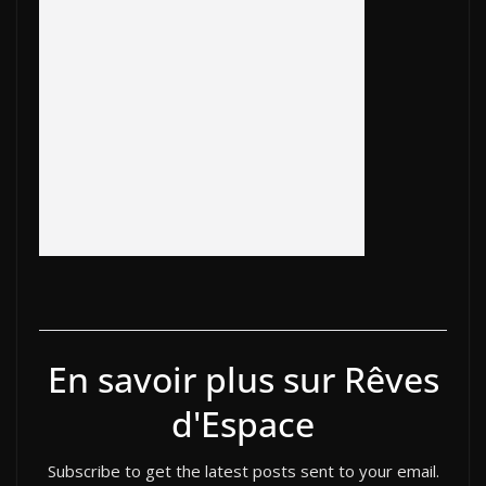
b
er
y
et
o
e
e
g
o
Li
ar
dI
st
er
o
n
d
n
k
k
En savoir plus sur Rêves
d'Espace
Subscribe to get the latest posts sent to your email.