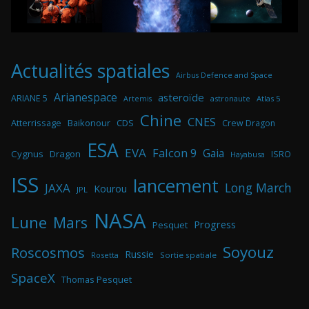
Actualités spatiales
Airbus Defence and Space
Arianespace
asteroïde
ARIANE 5
astronaute
Atlas 5
Artemis
Chine
CNES
Atterrissage
Baikonour
CDS
Crew Dragon
ESA
EVA
Falcon 9
Gaia
Cygnus
Dragon
ISRO
Hayabusa
ISS
lancement
Long March
JAXA
Kourou
JPL
NASA
Lune
Mars
Progress
Pesquet
Soyouz
Roscosmos
Russie
Rosetta
Sortie spatiale
SpaceX
Thomas Pesquet