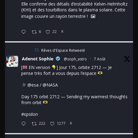
Elle confirme des détails d’instabilité Kelvin-Helmholtz
(KHI) et des tourbillons dans le plasma solaire. Cette
image couvre un rayon terrestre !
6
22
X
Rêves d'Espace Retweeté
Adenot Sophie
@soph_astro
·
7 Août
[
EN version
] Jour 175, orbite 2712 — Je
pense très fort a vous depuis l’espace
@esa
/
@NASA
Day 175 orbit 2712 — Sending my warmest thoughts
from orbit
#εpsilon
222
1277
X