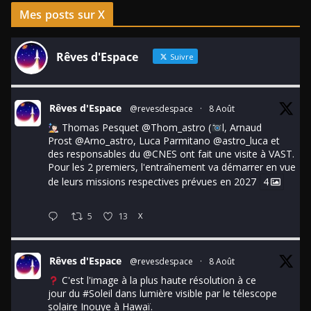
Mes posts sur X
Rêves d'Espace
Suivre
Rêves d'Espace
@revesdespace
·
8 Août
Thomas Pesquet
@Thom_astro
(
l, Arnaud
Prost
@Arno_astro
, Luca Parmitano
@astro_luca
et
des responsables du
@CNES
ont fait une visite à VAST.
Pour les 2 premiers, l'entraînement va démarrer en vue
de leurs missions respectives prévues en 2027
4
5
13
X
Rêves d'Espace
@revesdespace
·
8 Août
C'est l'image à la plus haute résolution à ce
jour du
#Soleil
dans lumière visible par le télescope
solaire Inouye à Hawaï.