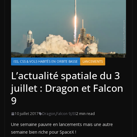
ISS, CSS & VOLS HABITÉS EN ORBITE BASSE
LANCEMENTS
L’actualité spatiale du 3
juillet : Dragon et Falcon
9
10 juillet 2017
Dragon
,
Falcon 9
,
ISS
2 min read
Une semaine pauvre en lancements mais une autre
semaine bien riche pour SpaceX !