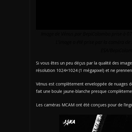
Image de Vénus par BepiColombo prise à 07
L’image a été prise par la caméra de
ESA/BepiColom
Si vous êtes un peu déçus par la qualité des imag
résolution 1024×1024 (1 mégapixel) et ne prennent 
Vénus est complètement enveloppée de nuages dens
fait une boule jaune-blanche presque complètement
Les caméras MCAM ont été conçues pour de l’ingén