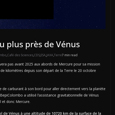
u plus près de Vénus
ombo
,
Café des Sciences
,
CDS
,
ESA
,
JAXA
,
Terre
7 min read
ivera pas avant 2025 aux abords de Mercure pour sa mission
ds de kilomètres depuis son départ de la Terre le 20 octobre
 de carburant à son bord pour aller directement vers la planète
 BepiColombo a utilisé l’assistance gravitationnelle de Vénus
il et donc Mercure.
l de Vénus à une altitude de 10720 km de la surface de la