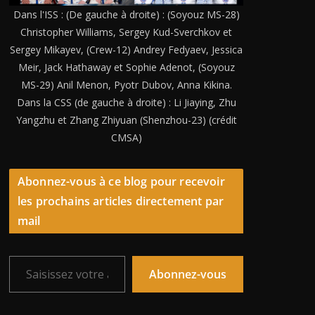
Dans l'ISS : (De gauche à droite) : (Soyouz MS-28)
Christopher Williams, Sergey Kud-Sverchkov et
Sergey Mikayev, (Crew-12) Andrey Fedyaev, Jessica
Meir, Jack Hathaway et Sophie Adenot, (Soyouz
MS-29) Anil Menon, Pyotr Dubov, Anna Kikina.
Dans la CSS (de gauche à droite) : Li Jiaying, Zhu
Yangzhu et Zhang Zhiyuan (Shenzhou-23) (crédit
CMSA)
Abonnez-vous à ce blog pour recevoir
les prochains articles directement par
mail
Saisissez votre adresse e-mail…
Abonnez-vous