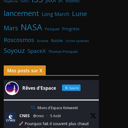
JAXA
Kourou
ISRO
Hayabusa
JPL
lancement
Lune
Long March
NASA
Mars
Progress
Pesquet
Roscosmos
Russie
Rosetta
Sortie spatiale
Soyouz
SpaceX
Thomas Pesquet
Mes posts sur X
Rêves d'Espace
Suivre
Rêves d'Espace Retweeté
CNES
@cnes
·
5 Août
Pourquoi fait-il souvent plus chaud