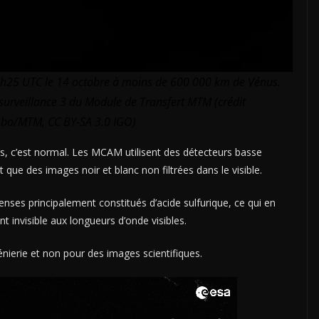
h25 UTC le 14 octobre à moins de 600 000 km de Vénus.
 surveillance 3 du Module de Transfert MTM (crédit
bo/MTM, CC BY-SA 3.0 IGO)
es, c’est normal. Les MCAM utilisent des détecteurs basse
que des images noir et blanc non filtrées dans le visible.
es principalement constitués d’acide sulfurique, ce qui en
 invisible aux longueurs d’onde visibles.
ierie et non pour des images scientifiques.