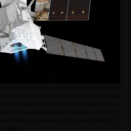
de croisière vers Mercure : le Module de Transfert MTM est
es panneaux solaires s’étendent sur environ 14 m de chaque
t au milieu avec la face arrière de son panneau solaire de
tre et de l’antenne à gain moyen sont également visibles.
 à l’intérieur du pare-soleil, en haut. (crédit ESA/ATG
medialab)