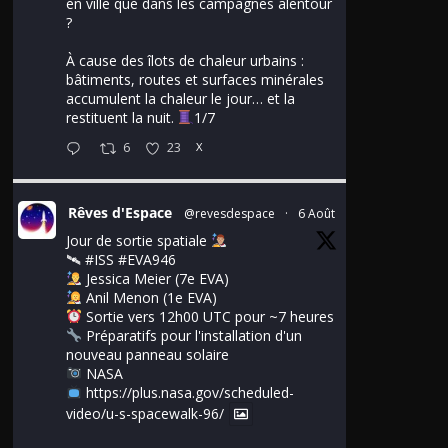
en ville que dans les campagnes alentour
?
À cause des îlots de chaleur urbains :
bâtiments, routes et surfaces minérales
accumulent la chaleur le jour… et la
restituent la nuit.
1/7
6
23
X
Rêves d'Espace
@revesdespace
·
6 Août
Jour de sortie spatiale
🛰
#ISS
#EVA946
Jessica Meier (7e EVA)
Anil Menon (1e EVA)
Sortie vers 12h00 UTC pour ~7 heures
Préparatifs pour l'installation d'un
nouveau panneau solaire
NASA
https://plus.nasa.gov/scheduled-
video/u-s-spacewalk-96/