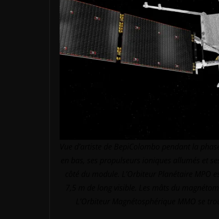
Vue d’artiste de BepiColombo pendant la phase 
en bas, ses propulseurs ioniques allumés et s
côté du module. L’Orbiteur Planétaire MPO es
7,5 m de long visible. Les mâts du magnétomè
L’Orbiteur Magnétosphérique MMO se trouve