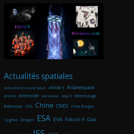
Actualités spatiales
Arianespace
ARIANE 5
Airbus Defence and Space
asteroïde
Atterrissage
astronaute
Atlas 5
Artemis
Chine
CNES
Baikonour
CDS
Crew Dragon
ESA
EVA
Falcon 9
Gaia
Cygnus
Dragon
ISS