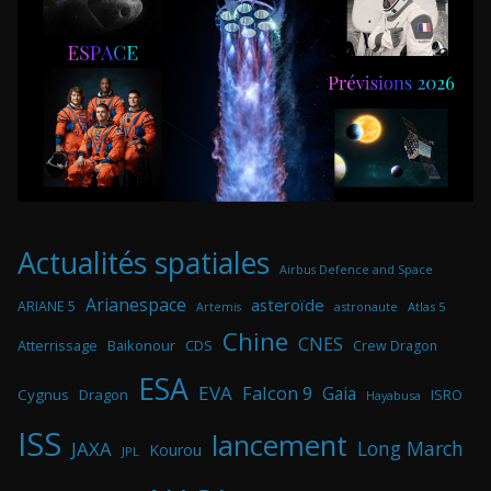
Actualités spatiales
Airbus Defence and Space
Arianespace
asteroïde
ARIANE 5
astronaute
Atlas 5
Artemis
Chine
CNES
Atterrissage
Baikonour
CDS
Crew Dragon
ESA
EVA
Falcon 9
Gaia
Cygnus
Dragon
ISRO
Hayabusa
ISS
lancement
Long March
JAXA
Kourou
JPL