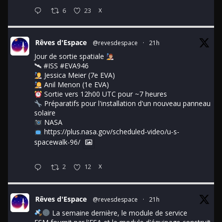
6
23
X
Rêves d'Espace
@revesdespace
·
21h
Jour de sortie spatiale
🛰
#ISS
#EVA946
Jessica Meier (7e EVA)
Anil Menon (1e EVA)
Sortie vers 12h00 UTC pour ~7 heures
Préparatifs pour l'installation d'un nouveau panneau
solaire
NASA
https://plus.nasa.gov/scheduled-video/u-s-
spacewalk-96/
2
12
X
Rêves d'Espace
@revesdespace
·
21h
La semaine dernière, le module de service