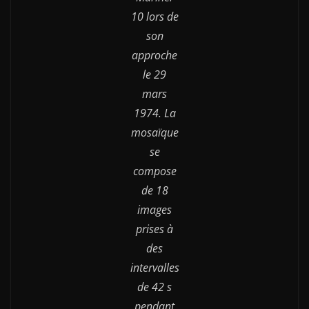
10 lors de
son
approche
le 29
mars
1974. La
mosaïque
se
compose
de 18
images
prises à
des
intervalles
de 42 s
pendant