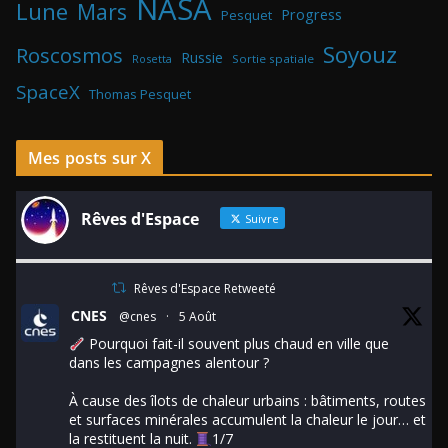
NASA
Lune
Mars
Progress
Pesquet
Soyouz
Roscosmos
Russie
Rosetta
Sortie spatiale
SpaceX
Thomas Pesquet
Mes posts sur X
Rêves d'Espace
Suivre
Rêves d'Espace Retweeté
CNES
@cnes
·
5 Août
Pourquoi fait-il souvent plus chaud en ville que
dans les campagnes alentour ?
À cause des îlots de chaleur urbains : bâtiments, routes
et surfaces minérales accumulent la chaleur le jour… et
la restituent la nuit.
1/7