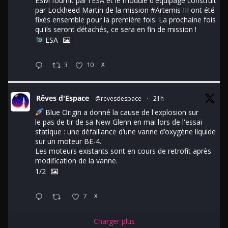
ESM fournit par l'ESA et le module d'équipage construit
par Lockheed Martin de la mission
#Artemis
III ont été
fixés ensemble pour la première fois. La prochaine fois
qu'ils seront détachés, ce sera en fin de mission !
ESA
3
10
X
Rêves d'Espace
@revesdespace
·
21h
Blue Origin a donné la cause de l'explosion sur
le pas de tir de sa New Glenn en mai lors de l'essai
statique : une défaillance d’une vanne d’oxygène liquide
sur un moteur BE-4.
Les moteurs existants sont en cours de retrofit après
modification de la vanne.
1/2
7
X
Charger plus