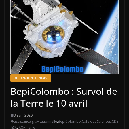
EXPLORATION LOINTAINE
BepiColombo : Survol de
la Terre le 10 avril
3 avril 2020
assistance gravitationnelle
,
BepiColombo
,
Café des Sciences
,
CDS
,
ESA
,
JAXA
,
Terre