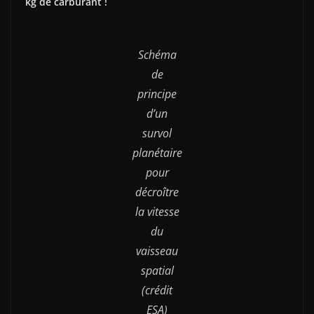
kg de carburant !
Schéma
de
principe
d’un
survol
planétaire
pour
décroître
la vitesse
du
vaisseau
spatial
(crédit
ESA)