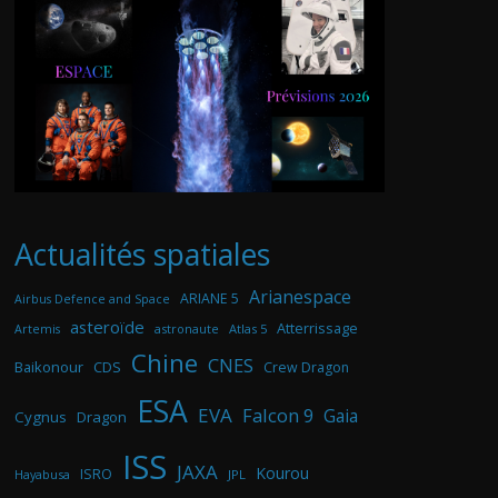
Actualités spatiales
Arianespace
ARIANE 5
Airbus Defence and Space
asteroïde
Atterrissage
astronaute
Atlas 5
Artemis
Chine
CNES
Baikonour
CDS
Crew Dragon
ESA
EVA
Falcon 9
Gaia
Cygnus
Dragon
ISS
JAXA
Kourou
ISRO
Hayabusa
JPL