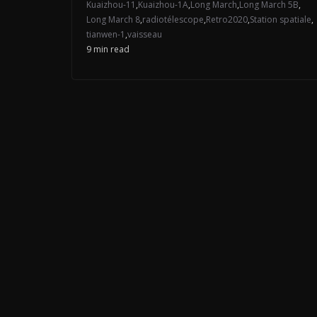
Kuaizhou-11
,
Kuaizhou-1A
,
Long March
,
Long March 5B
,
Long March 8
,
radiotélescope
,
Retro2020
,
Station spatiale
,
tianwen-1
,
vaisseau
9 min read