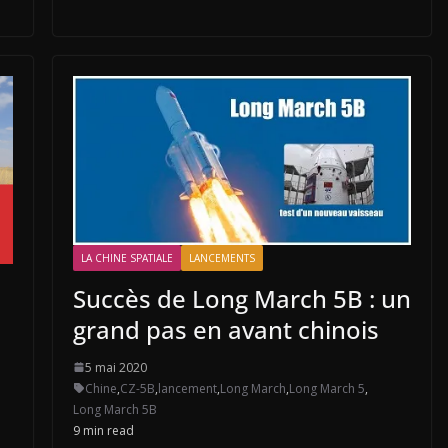
LA CHINE SPATIALE
LANCEMENTS
Succès de Long March 5B : un
grand pas en avant chinois
5 mai 2020
Chine
,
CZ-5B
,
lancement
,
Long March
,
Long March 5
,
Long March 5B
9 min read