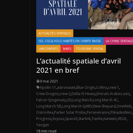
ACTUALITÉS SPATIALES
ISS, CSS & VOLS HABITÉS EN ORBITE BASSE
LA CHINE SPATIALE
LANCEMENTS
MARS
TOURISME SPATIAL
L’actualité spatiale d’avril
2021 en bref
9 mai 2021
Apollo 11
,
astronaute
,
Blue Origin
,
Collins
,
crew 1
,
Crew Dragon
,
crew-2
,
Delta IV Heavy
,
Emirats Arabes unis
,
Falcon 9
,
Ingenuity
,
ISS
,
Long March
,
Long March 4C
,
Long March 5B
,
Long March 6
,
MEV
,
New Shepard
,
OneWeb
,
Osiris-Rex
,
Parker Solar Probe
,
Perseverance
,
PléiadesNeo
,
Progress
,
Soyouz
,
SpaceX
,
Starlink
,
Tianhe
,
tianwen
,
VEGA
,
Yaogan
18 min read