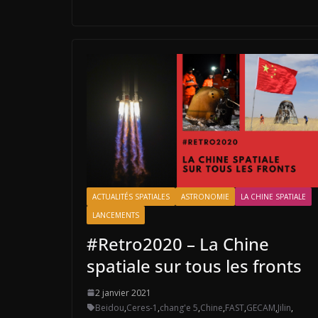
ACTUALITÉS SPATIALES
ASTRONOMIE
LA CHINE SPATIALE
LANCEMENTS
#Retro2020 – La Chine
spatiale sur tous les fronts
2 janvier 2021
Beidou
,
Ceres-1
,
chang'e 5
,
Chine
,
FAST
,
GECAM
,
Jilin
,