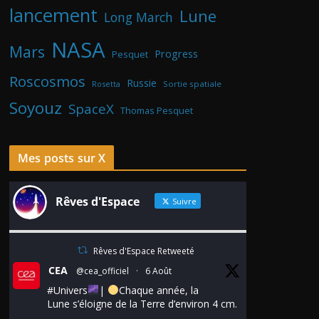
lancement
Lune
Long March
NASA
Mars
Progress
Pesquet
Roscosmos
Russie
Rosetta
Sortie spatiale
Soyouz
SpaceX
Thomas Pesquet
Mes posts sur X
Rêves d'Espace
Suivre
Rêves d'Espace Retweeté
CEA
@cea_officiel
·
6 Août
#Univers
|
Chaque année, la
Lune s’éloigne de la Terre d’environ 4 cm.