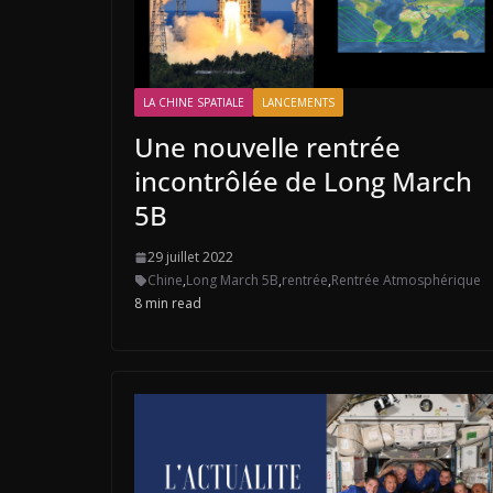
LA CHINE SPATIALE
LANCEMENTS
Une nouvelle rentrée
incontrôlée de Long March
5B
29 juillet 2022
Chine
,
Long March 5B
,
rentrée
,
Rentrée Atmosphérique
8 min read