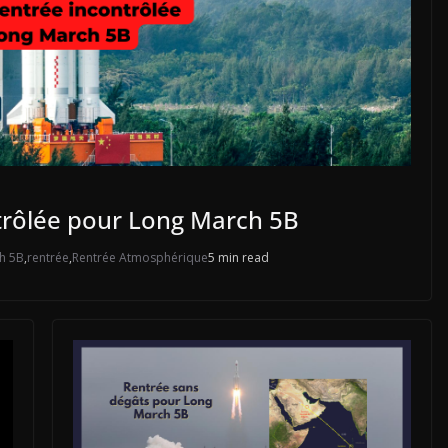
trôlée pour Long March 5B
h 5B
,
rentrée
,
Rentrée Atmosphérique
5 min read