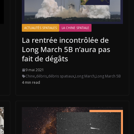
ACTUALITÉS SPATIALES
LA CHINE SPATIALE
La rentrée incontrôlée de
Long March 5B n’aura pas
fait de dégâts
9 mai 2021
Chine
,
débris
,
débris spatiaux
,
Long March
,
Long March 5B
4 min read