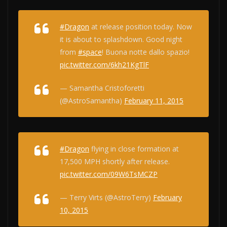
#Dragon
at release position today. Now
it is about to splashdown. Good night
from
#space
! Buona notte dallo spazio!
pic.twitter.com/6kh21KgTlF
— Samantha Cristoforetti
(@AstroSamantha)
February 11, 2015
#Dragon
flying in close formation at
17,500 MPH shortly after release.
pic.twitter.com/09W6TsMCZP
— Terry Virts (@AstroTerry)
February
10, 2015