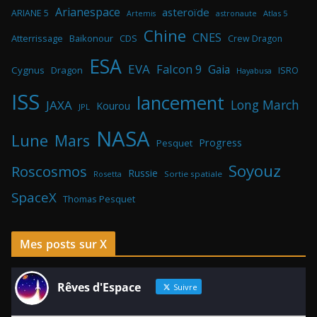
Arianespace
asteroïde
ARIANE 5
astronaute
Atlas 5
Artemis
Chine
CNES
Atterrissage
Baikonour
CDS
Crew Dragon
ESA
EVA
Falcon 9
Gaia
Cygnus
Dragon
ISRO
Hayabusa
ISS
lancement
Long March
JAXA
Kourou
JPL
NASA
Lune
Mars
Progress
Pesquet
Soyouz
Roscosmos
Russie
Rosetta
Sortie spatiale
SpaceX
Thomas Pesquet
Mes posts sur X
Rêves d'Espace
Suivre