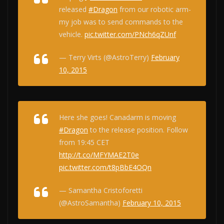
released
#Dragon
from our robotic arm-
my job was to send commands to the
vehicle.
pic.twitter.com/PNch6qZUnf
— Terry Virts (@AstroTerry)
February
10, 2015
Here she goes! Canadarm is moving
#Dragon
to the release position. Follow
from 19:45 CET
http://t.co/MFYMAE2T0e
pic.twitter.com/t8pBbE4OQn
— Samantha Cristoforetti
(@AstroSamantha)
February 10, 2015