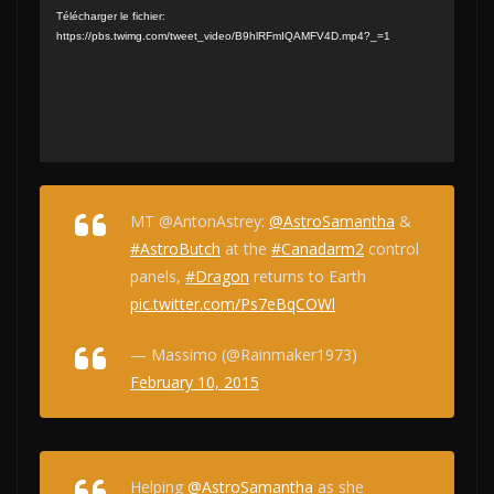
Télécharger le fichier:
https://pbs.twimg.com/tweet_video/B9hlRFmIQAMFV4D.mp4?_=1
MT @AntonAstrey:
@AstroSamantha
&
#AstroButch
at the
#Canadarm2
control
panels,
#Dragon
returns to Earth
pic.twitter.com/Ps7eBqCOWl
— Massimo (@Rainmaker1973)
February 10, 2015
Helping
@AstroSamantha
as she