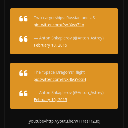
Two cargo ships: Russian and US
pic.twitter.com/PyrfXwxZ1x
— Anton Shkaplerov (@Anton_Astrey)
February 10, 2015
The "Space Dragon's" flight
pic.twitter.com/lNX46GYcGH
— Anton Shkaplerov (@Anton_Astrey)
February 10, 2015
[youtube=http://youtu.be/wTFras1r2uc]