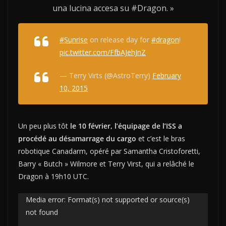
una lucina accesa su #Dragon. »
#Sunrise
on release day for
#dragon
!
pic.twitter.com/FfbAJehJnZ
— Terry Virts (@AstroTerry)
February
10, 2015
Un peu plus tôt
le 10 février, l’équipage de l’ISS a
procédé au désamarrage du cargo
et c’est le bras
robotique Canadarm, opéré par Samantha Cristoforetti,
Barry « Butch » Wilmore et Terry Virst, qui a relâché le
Dragon à 19h10 UTC.
Lecteur
Media error: Format(s) not supported or source(s)
not found
vidéo