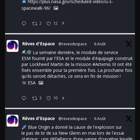
https://plus.nasa.gov/scheduled-video/u-s-
spacewalk-96/
2
12
X
Rêves d'Espace
@revesdespace
·
6 Août
La semaine dernière, le module de service
ESM fournit par l'ESA et le module d'équipage construit
par Lockheed Martin de la mission
#Artemis
III ont été
fixés ensemble pour la première fois. La prochaine fois
qu'ils seront détachés, ce sera en fin de mission !
ESA
3
10
X
Rêves d'Espace
@revesdespace
·
6 Août
Blue Origin a donné la cause de l'explosion sur
le pas de tir de sa New Glenn en mai lors de l'essai
statique : une défaillance d’une vanne d’oxygène liquide