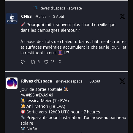
Rêves d'Espace Retweeté
CNES
@cnes
·
5 Août
Pourquoi fait-il souvent plus chaud en ville que
dans les campagnes alentour ?
À cause des îlots de chaleur urbains : bâtiments, routes
et surfaces minérales accumulent la chaleur le jour… et
la restituent la nuit.
1/7
6
23
X
Rêves d'Espace
@revesdespace
·
6 Août
Jour de sortie spatiale
🛰
#ISS
#EVA946
Jessica Meier (7e EVA)
Anil Menon (1e EVA)
Sortie vers 12h00 UTC pour ~7 heures
Préparatifs pour l'installation d'un nouveau panneau
solaire
NASA