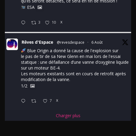
qu'ils seront détachés, ce sera en fin de mission !
ESA
3
10
X
Rêves d'Espace
@revesdespace
·
6 Août
Blue Origin a donné la cause de l'explosion sur
le pas de tir de sa New Glenn en mai lors de l'essai
statique : une défaillance d’une vanne d’oxygène liquide
sur un moteur BE-4.
Les moteurs existants sont en cours de retrofit après
modification de la vanne.
1/2
7
X
Charger plus