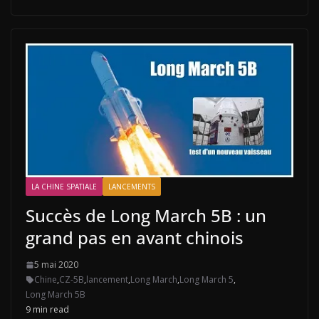
LA CHINE SPATIALE
LANCEMENTS
Succès de Long March 5B : un
grand pas en avant chinois
5 mai 2020
Chine
,
CZ-5B
,
lancement
,
Long March
,
Long March 5
,
Long March 5B
9 min read