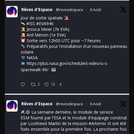
Rêves d'Espace
@revesdespace
·
6 Août
Jour de sortie spatiale
🛰
#ISS
#EVA946
Jessica Meier (7e EVA)
Anil Menon (1e EVA)
Sortie vers 12h00 UTC pour ~7 heures
Préparatifs pour l'installation d'un nouveau panneau
solaire
NASA
https://plus.nasa.gov/scheduled-video/u-s-
spacewalk-96/
2
12
X
Rêves d'Espace
@revesdespace
·
6 Août
La semaine dernière, le module de service
ESM fournit par l'ESA et le module d'équipage construit
par Lockheed Martin de la mission
#Artemis
III ont été
fixés ensemble pour la première fois. La prochaine fois