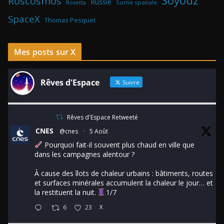
Soyouz
Roscosmos
Russie
Rosetta
Sortie spatiale
SpaceX
Thomas Pesquet
Mes posts sur X
Rêves d'Espace
Suivre
Rêves d'Espace Retweeté
CNES
@cnes
·
5 Août
Pourquoi fait-il souvent plus chaud en ville que
dans les campagnes alentour ?
À cause des îlots de chaleur urbains : bâtiments, routes
et surfaces minérales accumulent la chaleur le jour… et
la restituent la nuit.
1/7
6
23
X