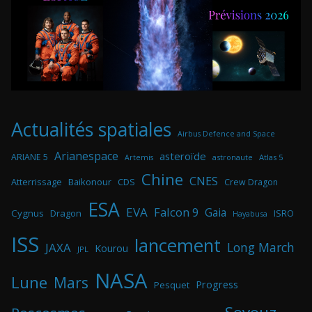
Actualités spatiales
Airbus Defence and Space
Arianespace
asteroïde
ARIANE 5
astronaute
Atlas 5
Artemis
Chine
CNES
Atterrissage
Baikonour
CDS
Crew Dragon
ESA
EVA
Falcon 9
Gaia
Cygnus
Dragon
ISRO
Hayabusa
ISS
lancement
Long March
JAXA
Kourou
JPL
NASA
Lune
Mars
Progress
Pesquet