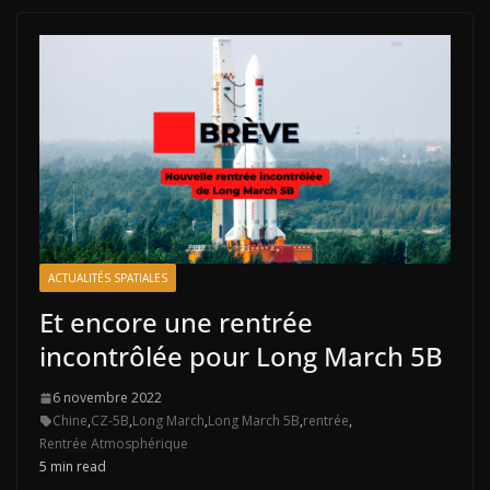
ACTUALITÉS SPATIALES
Et encore une rentrée
incontrôlée pour Long March 5B
6 novembre 2022
Chine
,
CZ-5B
,
Long March
,
Long March 5B
,
rentrée
,
Rentrée Atmosphérique
5 min read