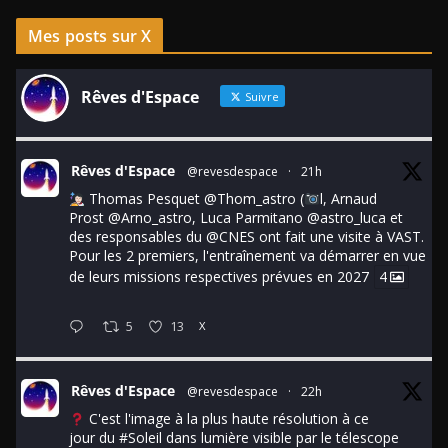
Mes posts sur X
Rêves d'Espace
Suivre
Rêves d'Espace
@revesdespace
·
21h
Thomas Pesquet
@Thom_astro
(
l, Arnaud
Prost
@Arno_astro
, Luca Parmitano
@astro_luca
et
des responsables du
@CNES
ont fait une visite à VAST.
Pour les 2 premiers, l'entraînement va démarrer en vue
de leurs missions respectives prévues en 2027
4
5
13
X
Rêves d'Espace
@revesdespace
·
22h
C'est l'image à la plus haute résolution à ce
jour du
#Soleil
dans lumière visible par le télescope