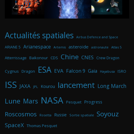
Actualités spatiales
Airbus Defence and Space
Arianespace
asteroïde
ARIANE 5
astronaute
Atlas 5
Artemis
Chine
CNES
Atterrissage
Baikonour
CDS
Crew Dragon
ESA
EVA
Falcon 9
Gaia
Cygnus
Dragon
ISRO
Hayabusa
ISS
lancement
Long March
JAXA
Kourou
JPL
NASA
Lune
Mars
Progress
Pesquet
Soyouz
Roscosmos
Russie
Rosetta
Sortie spatiale
SpaceX
Thomas Pesquet