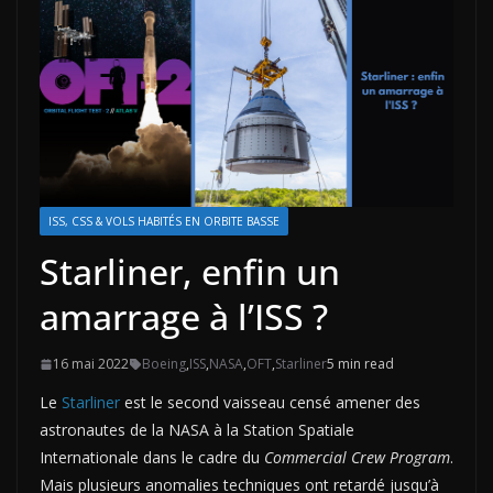
ISS, CSS & VOLS HABITÉS EN ORBITE BASSE
Starliner, enfin un
amarrage à l’ISS ?
16 mai 2022
Boeing
,
ISS
,
NASA
,
OFT
,
Starliner
5 min read
Le
Starliner
est le second vaisseau censé amener des
astronautes de la NASA à la Station Spatiale
Internationale dans le cadre du
Commercial Crew Program
.
Mais plusieurs anomalies techniques ont retardé jusqu’à