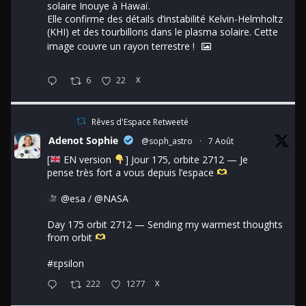
solaire Inouye à Hawaï.
Elle confirme des détails d’instabilité Kelvin-Helmholtz
(KHI) et des tourbillons dans le plasma solaire. Cette
image couvre un rayon terrestre !
6
22
X
Rêves d'Espace Retweeté
Adenot Sophie
@soph_astro
·
7 Août
[
EN version
] Jour 175, orbite 2712 — Je
pense très fort a vous depuis l’espace
@esa
/
@NASA
Day 175 orbit 2712 — Sending my warmest thoughts
from orbit
#εpsilon
222
1277
X