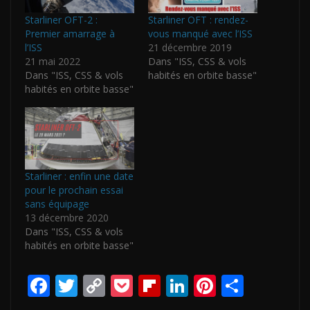
Starliner OFT-2 :
Starliner OFT : rendez-
Premier amarrage à
vous manqué avec l’ISS
l’ISS
21 décembre 2019
21 mai 2022
Dans "ISS, CSS & vols
Dans "ISS, CSS & vols
habités en orbite basse"
habités en orbite basse"
Starliner : enfin une date
pour le prochain essai
sans équipage
13 décembre 2020
Dans "ISS, CSS & vols
habités en orbite basse"
F
T
C
P
Fli
Li
Pi
P
ac
w
o
o
p
n
nt
ar