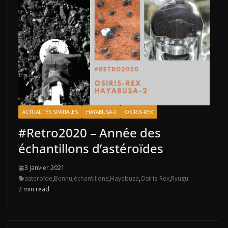
ACTUALITÉS SPATIALES
HAYABUSA-2
OSIRIS-REX
#Retro2020 – Année des
échantillons d’astéroïdes
3 janvier 2021
asteroïde
,
Bennu
,
échantillons
,
Hayabusa
,
Osiris-Rex
,
Ryugu
2 min read