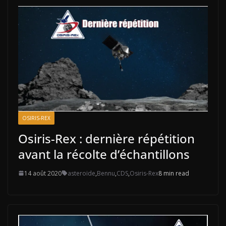
OSIRIS-REX
Osiris-Rex : dernière répétition
avant la récolte d’échantillons
14 août 2020
asteroïde
,
Bennu
,
CDS
,
Osiris-Rex
8 min read