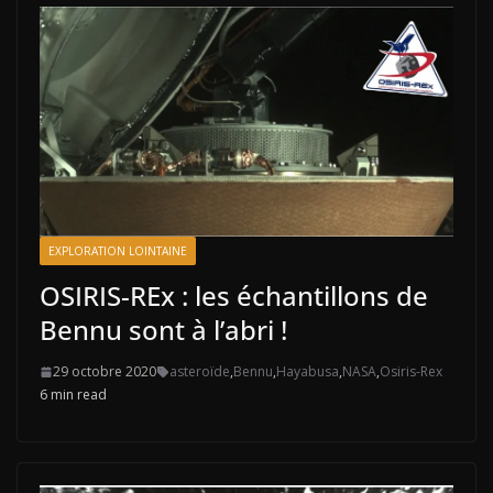
EXPLORATION LOINTAINE
OSIRIS-REx : les échantillons de
Bennu sont à l’abri !
29 octobre 2020
asteroïde
,
Bennu
,
Hayabusa
,
NASA
,
Osiris-Rex
6 min read