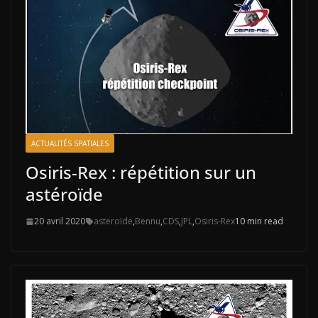
ACTUALITÉS SPATIALES
Osiris-Rex : répétition sur un
astéroïde
20 avril 2020
asteroïde
,
Bennu
,
CDS
,
JPL
,
Osiris-Rex
10 min read