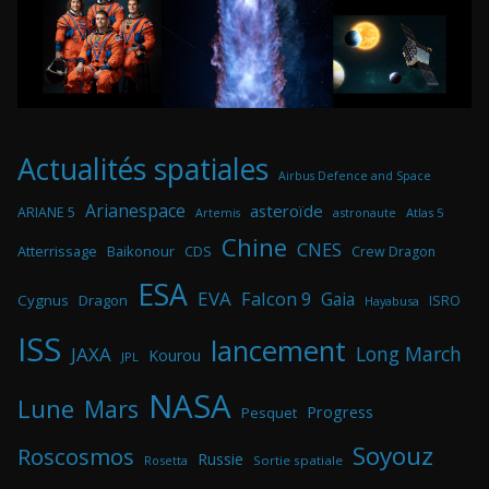
Actualités spatiales
Airbus Defence and Space
Arianespace
asteroïde
ARIANE 5
astronaute
Atlas 5
Artemis
Chine
CNES
Atterrissage
Baikonour
CDS
Crew Dragon
ESA
EVA
Falcon 9
Gaia
Cygnus
Dragon
ISRO
Hayabusa
ISS
lancement
Long March
JAXA
Kourou
JPL
NASA
Lune
Mars
Progress
Pesquet
Soyouz
Roscosmos
Russie
Rosetta
Sortie spatiale