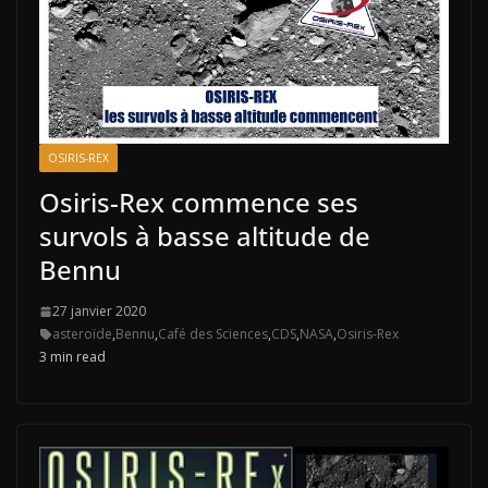
OSIRIS-REX
Osiris-Rex commence ses
survols à basse altitude de
Bennu
27 janvier 2020
asteroïde
,
Bennu
,
Café des Sciences
,
CDS
,
NASA
,
Osiris-Rex
3 min read