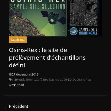
OSIRIS-REX
Osiris-Rex : le site de
prélèvement d’échantillons
défini
27 décembre 2019
asteroïde
,
Bennu
,
Café des Sciences
,
CDS
,
NASA
,
Osiris-Rex
4 min read
← Précédent