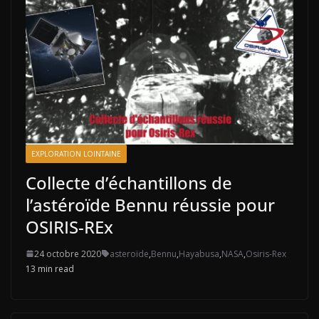
EXPLORATION LOINTAINE
Collecte d’échantillons de
l’astéroïde Bennu réussie pour
OSIRIS-REx
24 octobre 2020
asteroïde
,
Bennu
,
Hayabusa
,
NASA
,
Osiris-Rex
13 min read