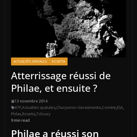
ACTUALITÉS SPATIALES
ROSETTA
Atterrissage réussi de
Philae, et ensuite ?
13 novembre 2014
67P
,
Actualités spatiales
,
Churyumov–Gerasimenko
,
Comète
,
ESA
,
Philae
,
Rosetta
,
Tchoury
9 min read
Philae a réussi son