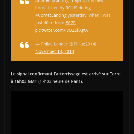
Another stunning image of my new
home taken by ROLIS during
#CometLanding
yesterday, when I was
just 40 m from
#67P
pic.twitter.com/I8OZ5kXjXA
— Philae Lander (@Philae2014)
November 13, 2014
Le signal confirmant l’atterrissage est arrivé sur Terre
à 16h03 GMT
(17h03 heure de Paris).