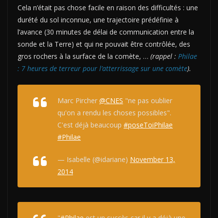
Cela n’était pas chose facile en raison des difficultés : une
durété du sol inconnue, une trajectoire prédéfinie à
l’avance (30 minutes de délai de communication entre la
sonde et la Terre)
et
qui ne pouvait être contrôlée, des
gros rochers à la surface de la comète, …
(rappel :
Philae
: 7 heures de terreur pour l’atterrissage sur une comète
).
Marc Pircher
@CNES
"ne pas oublier
qu'on a rendu les choses possibles".
C'est déjà beaucoup
#poseToiPhilae
#Philae
— Isabelle (@idariane)
November 13,
2014
"
#Philae
est un succès car il y a déjà une