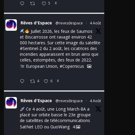
5
X
Rêves d'Espace
@revesdespace
·
4 Août
Juillet 2026, les feux de Saumos
et Biscarrosse ont ravagé environ 42
000 hectares. Sur cette image du satellite
#Sentinel
-2 du 2 août, les cicatrices des
incendies apparaissent en brun ainsi que
celles, estompées, des feux de 2022.
European Union,
#Copernicus
4
6
X
Rêves d'Espace
@revesdespace
·
4 Août
Ce 4 août, une Long March-8A a
placé sur orbite basse le 23e groupe
de satellites de télécommunications
SatNet LEO ou GuoWang
4