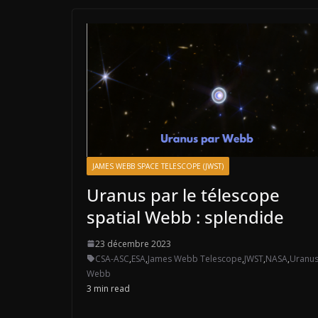
JAMES WEBB SPACE TELESCOPE (JWST)
Uranus par le télescope
spatial Webb : splendide
23 décembre 2023
CSA-ASC
,
ESA
,
James Webb Telescope
,
JWST
,
NASA
,
Uranu
Webb
3 min read