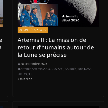
ACTUALITÉS SPATIALES
e
Artemis II : La mission de
a
retour d’humains autour de
s
la Lune se précise
28 septembre 2025
Artemis
,
Artemis 2
,
ASC
,
CSA-ASC
,
ESA
,
Koch
,
Lune
,
NASA
,
ORION
,
SLS
7 min read