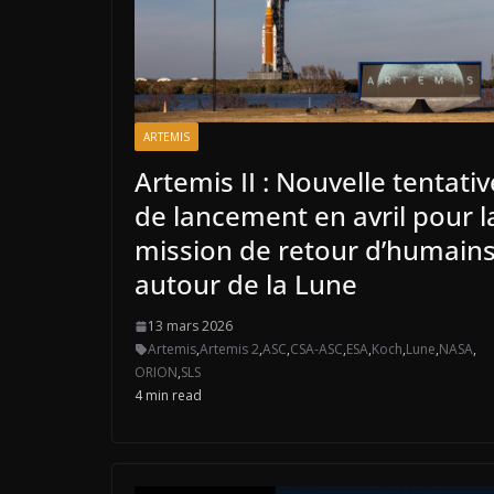
ARTEMIS
Artemis II : Nouvelle tentativ
de lancement en avril pour l
mission de retour d’humain
autour de la Lune
13 mars 2026
Artemis
,
Artemis 2
,
ASC
,
CSA-ASC
,
ESA
,
Koch
,
Lune
,
NASA
,
ORION
,
SLS
4 min read