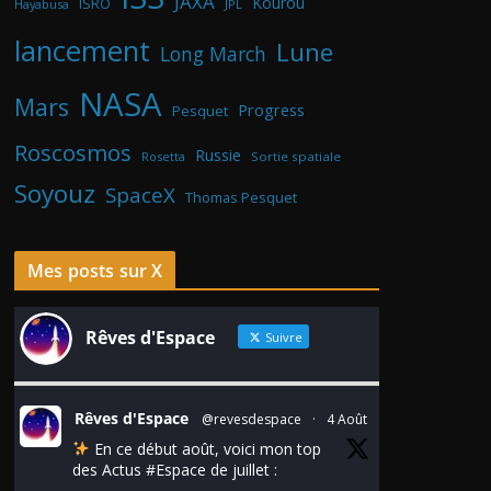
JAXA
Kourou
ISRO
Hayabusa
JPL
lancement
Lune
Long March
NASA
Mars
Progress
Pesquet
Roscosmos
Russie
Rosetta
Sortie spatiale
Soyouz
SpaceX
Thomas Pesquet
Mes posts sur X
Rêves d'Espace
Suivre
Rêves d'Espace
@revesdespace
·
4 Août
En ce début août, voici mon top
des Actus
#Espace
de juillet :