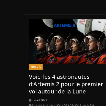
ARTEMIS
Voici les 4 astronautes
d’Artemis 2 pour le premier
vol autour de la Lune
3 avril 2023
Artemis
,
Artemis 2
,
ASC
,
CSA
,
CSA-ASC
,
Lune
,
NASA