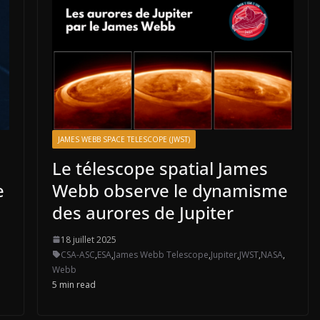
JAMES WEBB SPACE TELESCOPE (JWST)
Le télescope spatial James
e
Webb observe le dynamisme
des aurores de Jupiter
18 juillet 2025
CSA-ASC
,
ESA
,
James Webb Telescope
,
Jupiter
,
JWST
,
NASA
,
Webb
5 min read