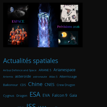
Actualités spatiales
Arianespace
ARIANE 5
Airbus Defence and Space
asteroïde
Atterrissage
astronaute
Atlas 5
Artemis
Chine
CNES
Baikonour
CDS
Crew Dragon
ESA
EVA
Falcon 9
Gaia
Cygnus
Dragon
ISS