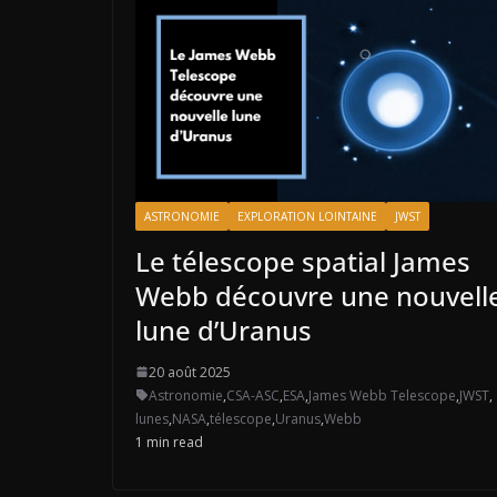
ASTRONOMIE
EXPLORATION LOINTAINE
JWST
Le télescope spatial James
Webb découvre une nouvell
lune d’Uranus
20 août 2025
Astronomie
,
CSA-ASC
,
ESA
,
James Webb Telescope
,
JWST
,
lunes
,
NASA
,
télescope
,
Uranus
,
Webb
1 min read