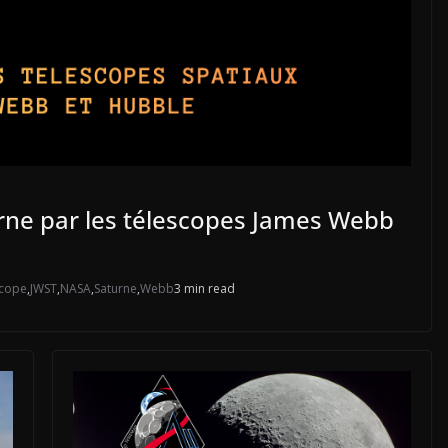
rne par les télescopes James Webb
scope
,
JWST
,
NASA
,
Saturne
,
Webb
3 min read