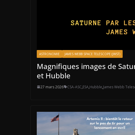
ASTRONOMIE
JAMES WEBB SPACE TELESCOPE (JWST)
Magnifiques images de Satu
et Hubble
27 mars 2026
CSA-ASC
,
ESA
,
Hubble
,
James Webb Tele