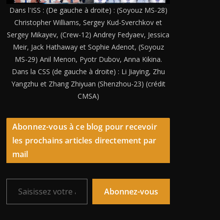
Dans l'ISS : (De gauche à droite) : (Soyouz MS-28)
Christopher Williams, Sergey Kud-Sverchkov et
Sergey Mikayev, (Crew-12) Andrey Fedyaev, Jessica
Meir, Jack Hathaway et Sophie Adenot, (Soyouz
MS-29) Anil Menon, Pyotr Dubov, Anna Kikina.
Dans la CSS (de gauche à droite) : Li Jiaying, Zhu
Yangzhu et Zhang Zhiyuan (Shenzhou-23) (crédit
CMSA)
Abonnez-vous à ce blog pour recevoir
les prochains articles directement par
mail
Saisissez votre adresse e-mail…
Abonnez-vous