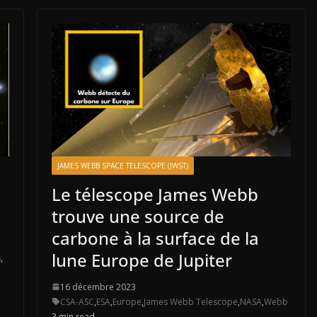
JAMES WEBB SPACE TELESCOPE (JWST)
Le télescope James Webb
trouve une source de
carbone à la surface de la
lune Europe de Jupiter
s
,
16 décembre 2023
CSA-ASC
,
ESA
,
Europe
,
James Webb Telescope
,
NASA
,
Webb
3 min read