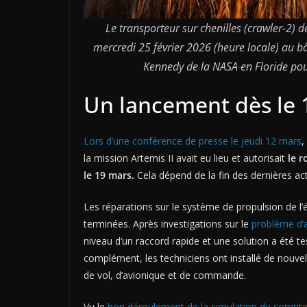
Le transporteur sur chenilles (crawler-2) de
mercredi 25 février 2026 (heure locale) au b
Kennedy de la NASA en Floride pou
Un lancement dès le 1
Lors d’une conférence de presse le jeudi 12 mars
,
la mission Artemis II avait eu lieu et autorisait
le r
le 19 mars.
Cela dépend de la fin des dernières act
Les réparations sur le système de propulsion de l’
terminées. Après investigations sur le
problème d’a
niveau d’un raccord rapide et une solution a été t
complément, les techniciens ont installé de nouvell
de vol, d’avionique et de commande.
Vu le
bon déroulement de la simulation du compte 