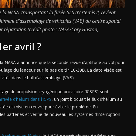
 la NASA, transportant la fusée SLS d’Artemis II, revient
âtiment d’assemblage de véhicules (VAB) du centre spatial
r réparation (crédit photo : NASA/Cory Huston)
er avril ?
 la NASA a annoncé que la seconde revue d’aptitude au vol pour
oulage du lanceur sur le pas de tir LC-39B. La date visée est
ivités dans le hall d’assemblage (VAB).
étage de propulsion cryogénique provisoire (ICSPS) sont
rrivée d’hélium dans l’ICPS
, un joint bloquait le flux d’hélium au
estée et mise en œuvre pour éviter le problème. En
es batteries et vérifié de nouveau les systèmes d’interruption
à rebours en février
,
la NASA ne prévoit pas de faire une