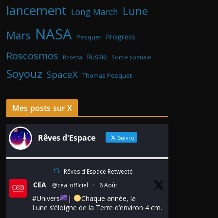
lancement
Lune
Long March
NASA
Mars
Progress
Pesquet
Roscosmos
Russie
Rosetta
Sortie spatiale
Soyouz
SpaceX
Thomas Pesquet
Mes posts sur X
Rêves d'Espace
Suivre
Rêves d'Espace Retweeté
CEA
@cea_officiel
·
6 Août
#Univers
|
Chaque année, la
Lune s’éloigne de la Terre d’environ 4 cm.