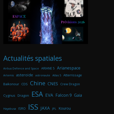
Actualités spatiales
Arianespace
ARIANE 5
Airbus Defence and Space
asteroïde
Atterrissage
astronaute
Atlas 5
Artemis
Chine
CNES
Baikonour
CDS
Crew Dragon
ESA
EVA
Falcon 9
Gaia
Cygnus
Dragon
ISS
JAXA
Kourou
ISRO
Hayabusa
JPL