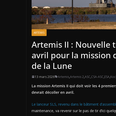
ARTEMIS
Artemis II : Nouvelle
avril pour la mission
de la Lune
13 mars 2026
Artemis
,
Artemis 2
,
ASC
,
CSA-ASC
,
ESA
,
Koc
La mission Artemis II qui doit voir les 4 premi
devrait décoller en avril.
Le lanceur SLS, revenu dans le bâtiment d’assembla
maintenance, va revenir sur le pas de tir d’ici quelq